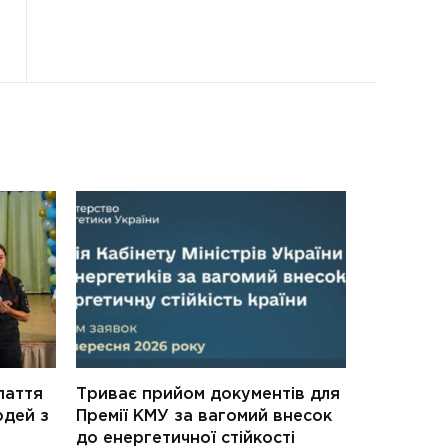
паття
Триває прийом документів для
юдей з
Премії КМУ за вагомий внесок
до енергетичної стійкості