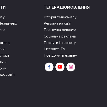
КТИ
ТЕЛЕРАДІОМОВЛЕННЯ
илу
Історія телеканалу
 Незламних
Реклама на сайті
ова
Політична реклама
Соціальна реклама
огляд
Послуги інтернету
ки
Інтернет-TV
сторії
Повідомити новину
ньки
зору
здоров’я