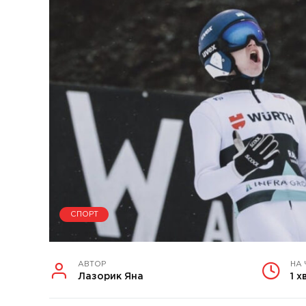
СПОРТ
АВТОР
НА
Лазорик Яна
1 х