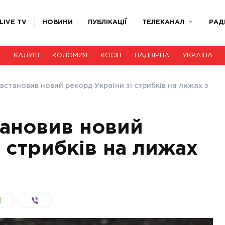
LIVE TV
НОВИНИ
ПУБЛІКАЦІЇ
ТЕЛЕКАНАЛ
РАД
А
КАЛУШ
КОЛОМИЯ
КОСІВ
НАДВІРНА
УКРАЇНА
встановив новий рекорд України зі стрибків на лижах з
тановив новий
 стрибків на лижах