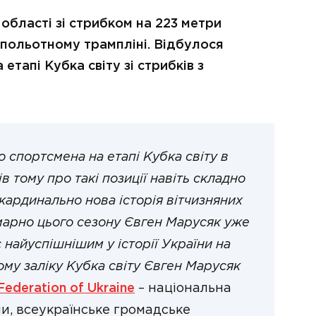
 області зі стрибком на 223 метри
 польотному трампліні. Відбулося
етапі Кубка світу зі стрибків з
 спортсмена на етапі Кубка світу в
ів тому про такі позиції навіть складно
 кардинально нова історія вітчизняних
умарно цього сезону Євген Марусяк уже
 найуспішнішим у історії України на
ному заліку Кубка світу Євген Марусяк
 Federation of Ukraine
– національна
и, всеукраїнське громадське