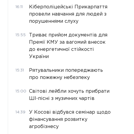
Кіберполіцейські Прикарпаття
16:11
провели навчання для людей з
порушеннями слуху
Триває прийом документів для
15:55
Премії КМУ за вагомий внесок
до енергетичної стійкості
України
Рятувальники попереджають
15:31
про пожежну небезпеку
Світові лейбли хочуть прибрати
15:00
ШІ-пісні з музичних чартів
У Косові відбувся семінар щодо
14:39
фінансування розвитку
агробізнесу