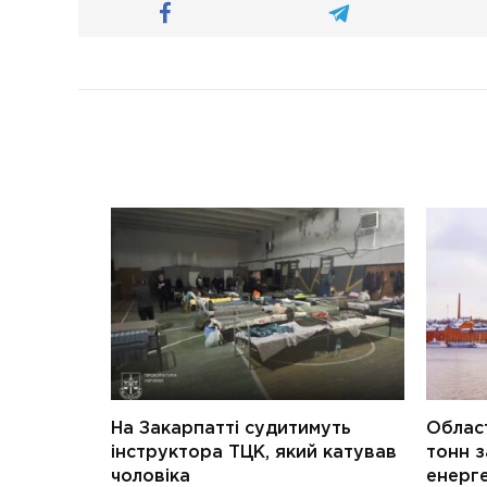
На Закарпатті судитимуть
Област
інструктора ТЦК, який катував
тонн з
чоловіка
енерг