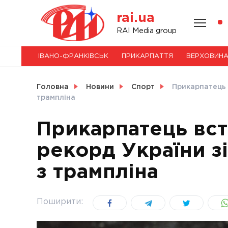
Skip
rai.ua
to
content
НОВИНИ
RAI Media group
ІВАНО-ФРАНКІВСЬК
ПРИКАРПАТТЯ
ВЕРХОВИН
СВІТ
Головна
Новини
Спорт
Прикарпатець 
трампліна
Прикарпатець вс
УКРАЇНА
рекорд України зі
з трампліна
Поширити: