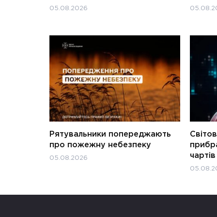
05.08.2026
05.08.2
Рятувальники попереджають
Світов
про пожежну небезпеку
прибра
чартів
05.08.2026
05.08.2