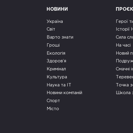
НОВИНИ
ПРОЄ
Україна
Герої т
Світ
Історії
Варто знати
Сила сл
Гроші
На часі
Екологія
Новий п
Здоров’я
Подруж
Кримінал
Смачні і
Культура
Тереве
Наука та ІТ
Точка 
Новини компаній
Школа 
Спорт
Місто