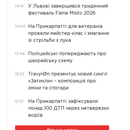
У Львові завершився триденний
14:14
фестиваль Faine Misto 2026
На Прикарпатті для ветеранів
14:00
провели майстер-клас і змагання
зі стрільби з лука
Поліцейські попереджають про
13:44
шахрайську схему
TravyrØn презентує новий сингл
13:22
«Затихли» – композиція про
зміни та спогади
На Прикарпатті зафіксували
12:51
понад 100 ДТП через нетверезих
водіїв