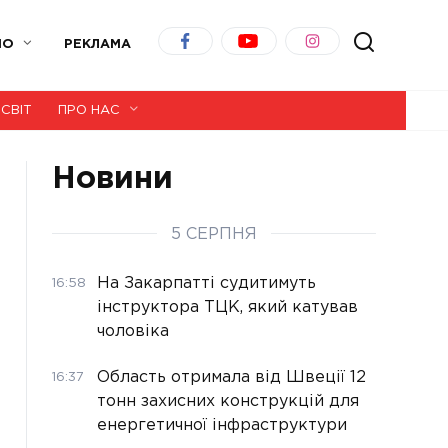
ІО
РЕКЛАМА
СВІТ
ПРО НАС
Новини
5 СЕРПНЯ
На Закарпатті судитимуть
16:58
інструктора ТЦК, який катував
чоловіка
Область отримала від Швеції 12
16:37
тонн захисних конструкцій для
енергетичної інфраструктури