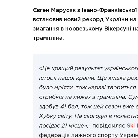
Євген Марусяк з Івано-Франківської
встановив новий рекорд України на
змагання в норвезькому Вікерсуні на 
трампліна.
«
Це кращий результат українського
історії нашої країни. Ще кілька рок
було мріяти, тож наразі твориться
стрибків на лижах з трампліна. С
здобув 41 бал, тож цей сезон вже є
Кубку світу. На сьогодні в польот
посідає 21 місце»,-
повідомляє
Ski
федерація лижного спорту Україн