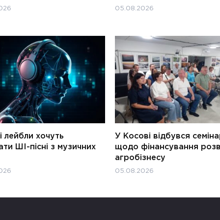
026
05.08.2026
і лейбли хочуть
У Косові відбувся семін
ти ШІ-пісні з музичних
щодо фінансування роз
агробізнесу
026
05.08.2026