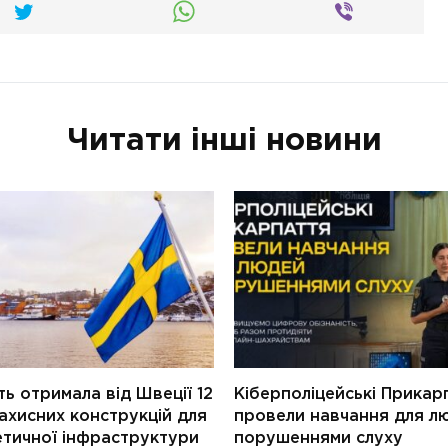
Читати інші новини
ь отримала від Швеції 12
Кіберполіцейські Прикар
ахисних конструкцій для
провели навчання для л
етичної інфраструктури
порушеннями слуху