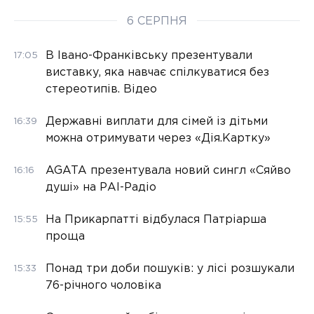
6 СЕРПНЯ
В Івано-Франківську презентували
17:05
виставку, яка навчає спілкуватися без
стереотипів. Відео
Державні виплати для сімей із дітьми
16:39
можна отримувати через «Дія.Картку»
AGATA презентувала новий сингл «Сяйво
16:16
душі» на РАІ-Радіо
На Прикарпатті відбулася Патріарша
15:55
проща
Понад три доби пошуків: у лісі розшукали
15:33
76-річного чоловіка