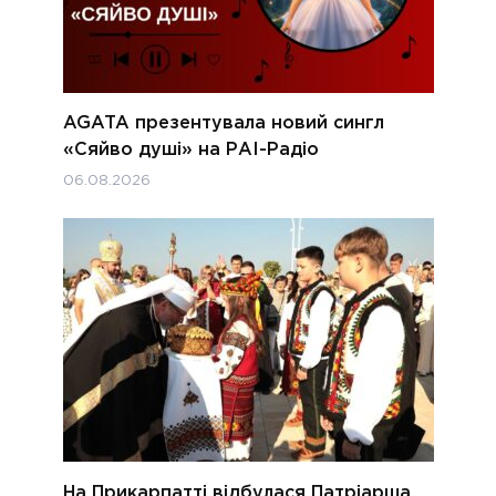
AGATA презентувала новий сингл
«Сяйво душі» на РАІ-Радіо
06.08.2026
На Прикарпатті відбулася Патріарша