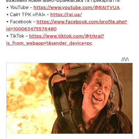
важливих новин Івано-Франківська та Прикарпаття.
• YouTube –
https://www.youtube.com/@RAITVUA
• Сайт ТРК «РАІ» –
https://rai.ua/
• Facebook –
https://www.facebook.com/profile.php?
id=100063475576480
• TikTok –
https://www.tiktok.com/@trkrai?
is_from_webapp=1&sender_device=pc