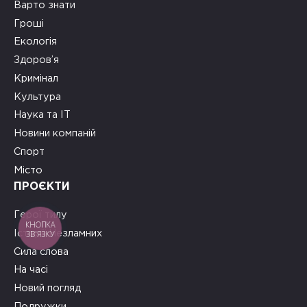
Варто знати
Гроші
Екологія
Здоров’я
Кримінал
Культура
Наука та ІТ
Новини компаній
Спорт
Місто
ПРОЄКТИ
Герої тилу
КНОПКА
Історії Незламних
ЗВ'ЯЗКУ
Сила слова
На часі
Новий погляд
Подружки