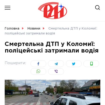
Skip
to
content
НОВИНИ
Головна
Новини
Смертельна ДТП у Коломиї:
поліцейські затримали водія
СВІТ
Смертельна ДТП у Коломиї:
поліцейські затримали водія
УКРАЇНА
Поширити: