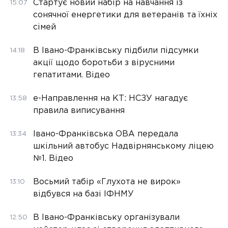
Стартує новий набір на навчання із
15:07
сонячної енергетики для ветеранів та їхніх
сімей
В Івано-Франківську підбили підсумки
14:18
акції щодо боротьби з вірусними
гепатитами. Відео
е-Направлення на КТ: НСЗУ нагадує
13:58
правила виписування
Івано-Франківська ОВА передала
13:34
шкільний автобус Надвірнянському ліцею
№1. Відео
Восьмий табір «Глухота не вирок»
13:10
відбувся на базі ІФНМУ
В Івано-Франківську організували
12:50