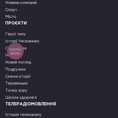
Новини компаній
Спорт
Місто
ПРОЄКТИ
Герої тилу
Історії Незламних
Сила слова
КНОПКА
ЗВ'ЯЗКУ
На часі
Новий погляд
Подружки
Смачні історії
Теревеньки
Точка зору
Школа здоров’я
ТЕЛЕРАДІОМОВЛЕННЯ
Історія телеканалу