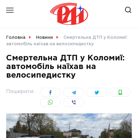
Skip
to
content
НОВИНИ
Головна
Новини
Смертельна ДТП у Коломиї:
автомобіль наїхав на велосипедистку
СВІТ
Смертельна ДТП у Коломиї:
автомобіль наїхав на
велосипедистку
УКРАЇНА
Поширити: