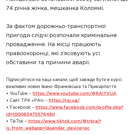
74 річна жінка, мешканка Коломиї.
За фактом дорожньо-транспортної
пригоди слідчі розпочали кримінальне
провадження. На місці працюють
правоохоронці, які з’ясовують усі
обставини та причини аварії.
Підписуйтеся на наші канали, щоб завжди бути в курсі
важливих новин Івано-Франківська та Прикарпаття.
• YouTube –
https://www.youtube.com/@RAITVUA
• Сайт ТРК «РАІ» –
https://rai.ua/
• Facebook –
https://www.facebook.com/profile.php?
id=100063475576480
• TikTok –
https://www.tiktok.com/@trkrai?
is_from_webapp=1&sender_device=pc