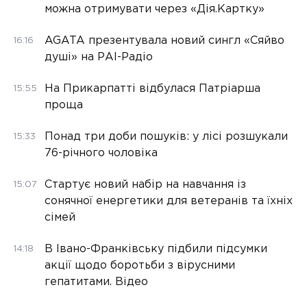
можна отримувати через «Дія.Картку»
AGATA презентувала новий сингл «Сяйво
16:16
душі» на РАІ-Радіо
На Прикарпатті відбулася Патріарша
15:55
проща
Понад три доби пошуків: у лісі розшукали
15:33
76-річного чоловіка
Стартує новий набір на навчання із
15:07
сонячної енергетики для ветеранів та їхніх
сімей
В Івано-Франківську підбили підсумки
14:18
акції щодо боротьби з вірусними
гепатитами. Відео