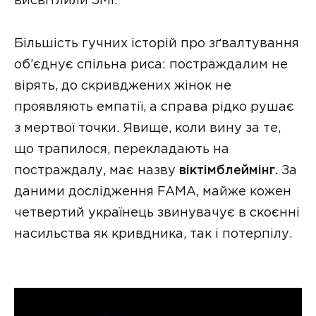
висвітлили ЗМІ.
Більшість гучних історій про зґвалтування
об’єднує спільна риса: постраждалим не
вірять, до скривджених жінок не
проявляють емпатії, а справа рідко рушає
з мертвої точки. Явище, коли вину за те,
що трапилося, перекладають на
постраждалу, має назву
віктімблеймінг.
За
даними дослідження FAMA, майже кожен
четвертий українець звинувачує в скоєнні
насильства як кривдника, так і потерпілу.