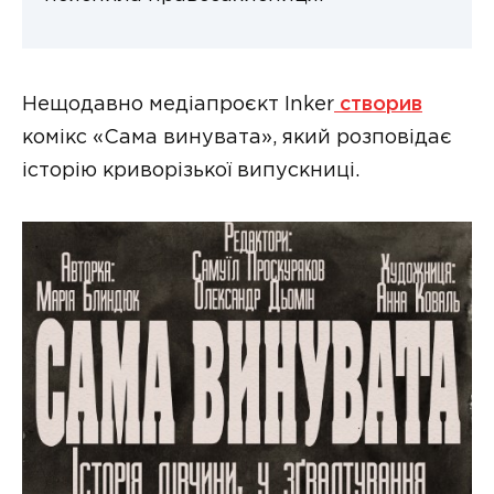
Нещодавно медіапроєкт Inker
створив
комікс «Сама винувата», який розповідає
історію криворізької випускниці.