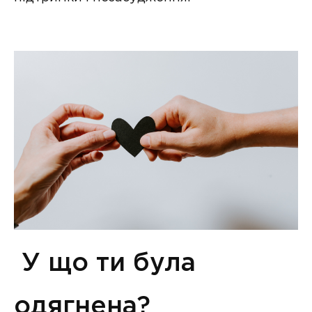
У що ти була
одягнена?