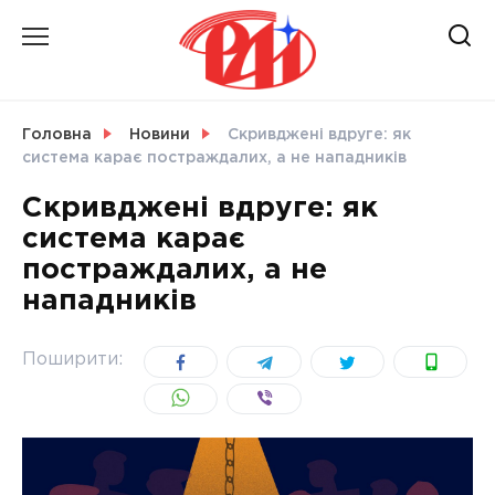
Skip
to
content
НОВИНИ
Головна
Новини
Скривджені вдруге: як
система карає постраждалих, а не нападників
СВІТ
Скривджені вдруге: як
система карає
постраждалих, а не
нападників
УКРАЇНА
Поширити: