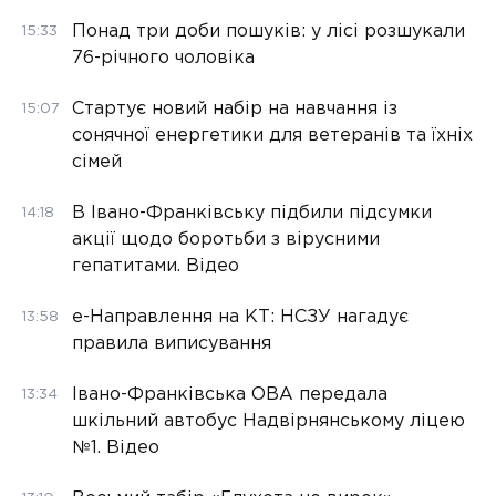
Понад три доби пошуків: у лісі розшукали
15:33
76-річного чоловіка
Стартує новий набір на навчання із
15:07
сонячної енергетики для ветеранів та їхніх
сімей
В Івано-Франківську підбили підсумки
14:18
акції щодо боротьби з вірусними
гепатитами. Відео
е-Направлення на КТ: НСЗУ нагадує
13:58
правила виписування
Івано-Франківська ОВА передала
13:34
шкільний автобус Надвірнянському ліцею
№1. Відео