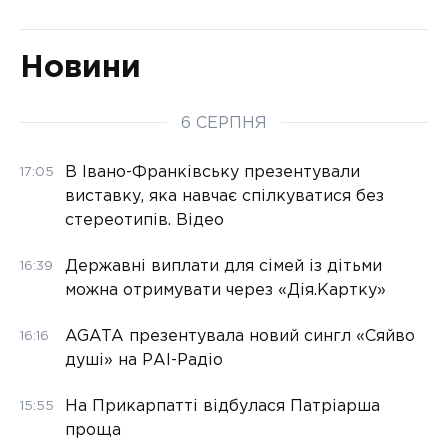
Новини
6 СЕРПНЯ
В Івано-Франківську презентували
17:05
виставку, яка навчає спілкуватися без
стереотипів. Відео
Державні виплати для сімей із дітьми
16:39
можна отримувати через «Дія.Картку»
AGATA презентувала новий сингл «Сяйво
16:16
душі» на РАІ-Радіо
На Прикарпатті відбулася Патріарша
15:55
проща