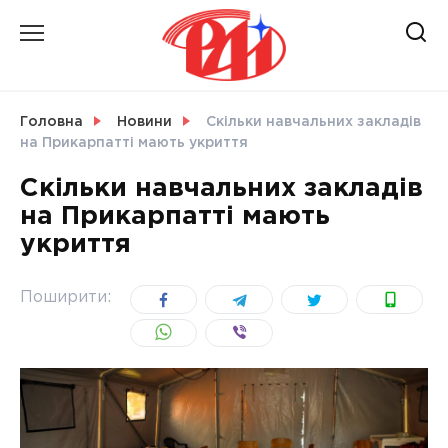
Skip
to
content
НОВИНИ
Головна
Новини
Скільки навчальних закладів
на Прикарпатті мають укриття
СВІТ
Скільки навчальних закладів
на Прикарпатті мають
укриття
УКРАЇНА
Поширити: