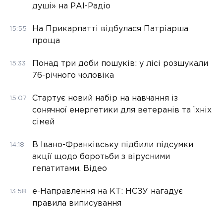
душі» на РАІ-Радіо
На Прикарпатті відбулася Патріарша
15:55
проща
Понад три доби пошуків: у лісі розшукали
15:33
76-річного чоловіка
Стартує новий набір на навчання із
15:07
сонячної енергетики для ветеранів та їхніх
сімей
В Івано-Франківську підбили підсумки
14:18
акції щодо боротьби з вірусними
гепатитами. Відео
е-Направлення на КТ: НСЗУ нагадує
13:58
правила виписування