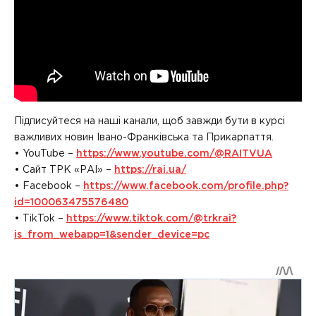
Підписуйтеся на наші канали, щоб завжди бути в курсі
важливих новин Івано-Франківська та Прикарпаття.
• YouTube –
https://www.youtube.com/@RAITVUA
• Сайт ТРК «РАІ» –
https://rai.ua/
• Facebook –
https://www.facebook.com/profile.php?
id=100063475576480
• TikTok –
https://www.tiktok.com/@trkrai?
is_from_webapp=1&sender_device=pc