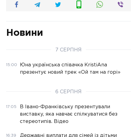
Новини
7 СЕРПНЯ
Юна українська співачка KristiAna
15:00
презентує новий трек «Ой там на горі»
6 СЕРПНЯ
В Івано-Франківську презентували
17:05
виставку, яка навчає спілкуватися без
стереотипів. Відео
Державні виплати для сімей із дітьми
16:39