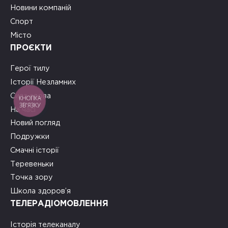
Новини компаній
Спорт
Місто
ПРОЄКТИ
Герої тилу
Історії Незламних
Сила слова
КНОПКА
ЗВ'ЯЗКУ
На часі
Новий погляд
Подружки
Смачні історії
Теревеньки
Точка зору
Школа здоров’я
ТЕЛЕРАДІОМОВЛЕННЯ
Історія телеканалу