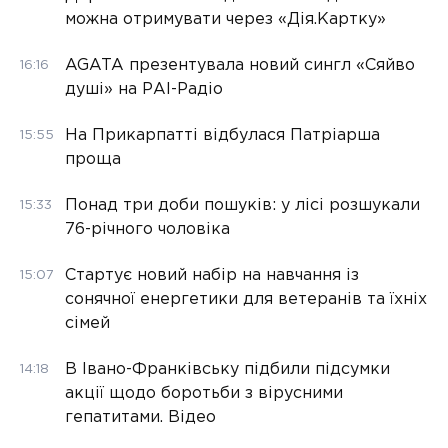
можна отримувати через «Дія.Картку»
AGATA презентувала новий сингл «Сяйво
16:16
душі» на РАІ-Радіо
На Прикарпатті відбулася Патріарша
15:55
проща
Понад три доби пошуків: у лісі розшукали
15:33
76-річного чоловіка
Стартує новий набір на навчання із
15:07
сонячної енергетики для ветеранів та їхніх
сімей
В Івано-Франківську підбили підсумки
14:18
акції щодо боротьби з вірусними
гепатитами. Відео