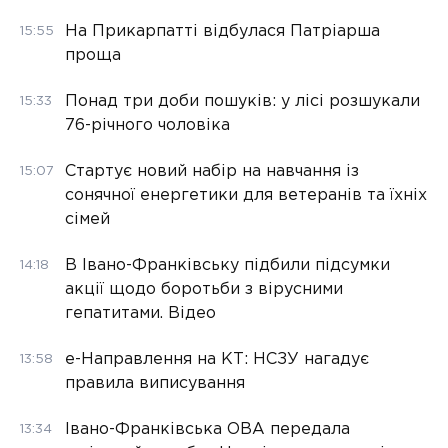
На Прикарпатті відбулася Патріарша
15:55
проща
Понад три доби пошуків: у лісі розшукали
15:33
76-річного чоловіка
Стартує новий набір на навчання із
15:07
сонячної енергетики для ветеранів та їхніх
сімей
В Івано-Франківську підбили підсумки
14:18
акції щодо боротьби з вірусними
гепатитами. Відео
е-Направлення на КТ: НСЗУ нагадує
13:58
правила виписування
Івано-Франківська ОВА передала
13:34