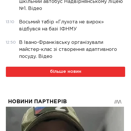
шкільний автобус Надвірнянському ліцею
№1. Відео
Восьмий табір «Глухота не вирок»
13:10
відбувся на базі ІФНМУ
В Івано-Франківську організували
12:50
майстер-клас зі створення адаптивного
посуду. Відео
більше новин