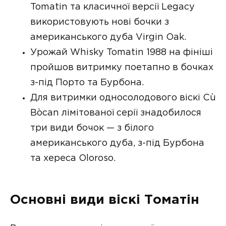
Tomatin та класичної версії Legacy
використовують нові бочки з
американського дуба Virgin Oak.
Урожай Whisky Tomatin 1988 на фініші
пройшов витримку поетапно в бочках
з-під Порто та Бурбона.
Для витримки односолодового віскі Cù
Bòcan лімітованої серії знадобилося
три види бочок — з білого
американського дуба, з-під Бурбона
та хереса Oloroso.
Основні види віскі Томатін