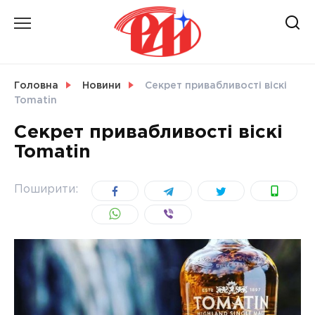
Skip
to
content
НОВИНИ
Головна
Новини
Секрет привабливості віскі
Tomatin
СВІТ
Секрет привабливості віскі
Tomatin
УКРАЇНА
Поширити: