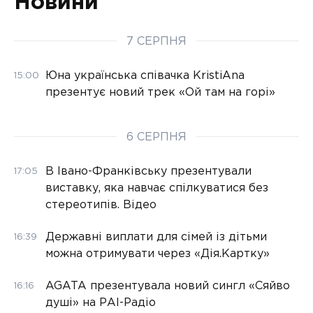
Новини
7 СЕРПНЯ
Юна українська співачка KristiAna
15:00
презентує новий трек «Ой там на горі»
6 СЕРПНЯ
В Івано-Франківську презентували
17:05
виставку, яка навчає спілкуватися без
стереотипів. Відео
Державні виплати для сімей із дітьми
16:39
можна отримувати через «Дія.Картку»
AGATA презентувала новий сингл «Сяйво
16:16
душі» на РАІ-Радіо