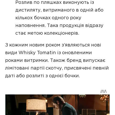
Розлив по пляшках виконують із
дистиляту, витриманого в одній або
кількох бочках одного року
наповнення. Така продукція відразу
стає метою колекціонерів.
З кожним новим роком з’являються нові
види Whisky Tomatin із оновленими
роками витримки. Також бренд випускає
лімітовані партії скотчу, присвячені певній
даті або розлиті з однієї бочки.