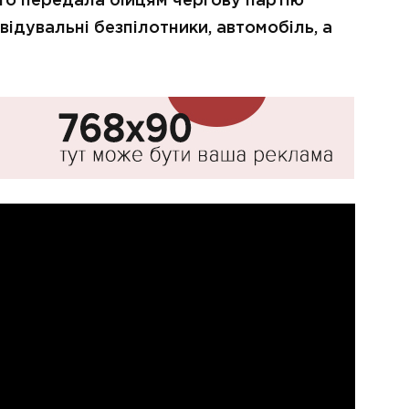
то передала бійцям чергову партію
відувальні безпілотники, автомобіль, а