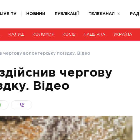
LIVE TV
НОВИНИ
ПУБЛІКАЦІЇ
ТЕЛЕКАНАЛ
РАД
А
КАЛУШ
КОЛОМИЯ
КОСІВ
НАДВІРНА
УКРАЇНА
в чергову волонтерську поїздку. Відео
 здійснив чергову
здку. Відео