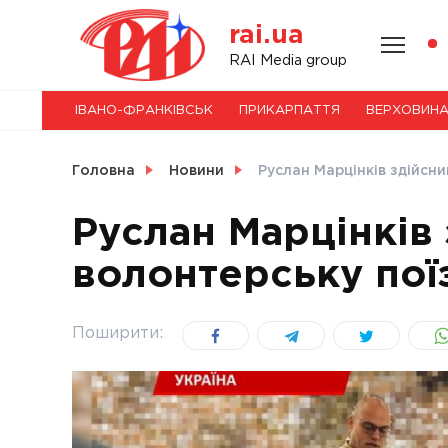
Skip
rai.ua
to
content
НОВИНИ
RAI Media group
ІВАНО-ФРАНКІВСЬК
ПРИКАРПАТТЯ
ВЕРХОВИН
СВІТ
Головна
Новини
Руслан Марцінків здійсни
Руслан Марцінків
волонтерську пої
УКРАЇНА
Поширити: