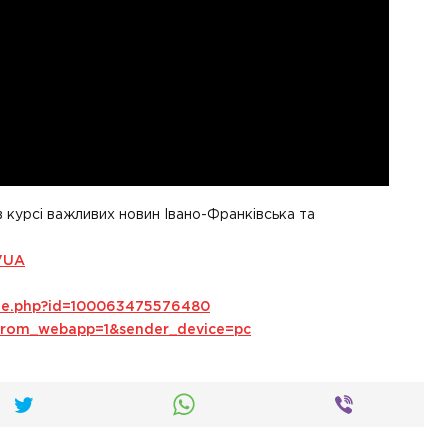
в курсі важливих новин Івано-Франківська та
VUA
ile.php?id=100063475576480
s_from_webapp=1&sender_device=pc