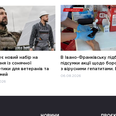
є новий набір на
В Івано-Франківську під
ня із сонячної
підсумки акції щодо бор
тики для ветеранів та
з вірусними гепатитами. 
імей
06.08.2026
026
НОВИНИ
ПРОЄ