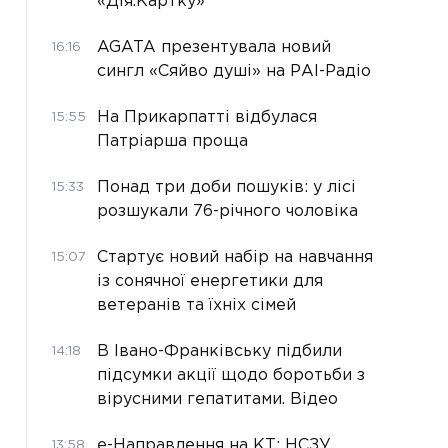
«Дія.Картку»
AGATA презентувала новий
16:16
сингл «Сяйво душі» на РАІ-Радіо
На Прикарпатті відбулася
15:55
Патріарша проща
Понад три доби пошуків: у лісі
15:33
розшукали 76-річного чоловіка
Стартує новий набір на навчання
15:07
із сонячної енергетики для
ветеранів та їхніх сімей
В Івано-Франківську підбили
14:18
підсумки акції щодо боротьби з
вірусними гепатитами. Відео
е-Направлення на КТ: НСЗУ
13:58