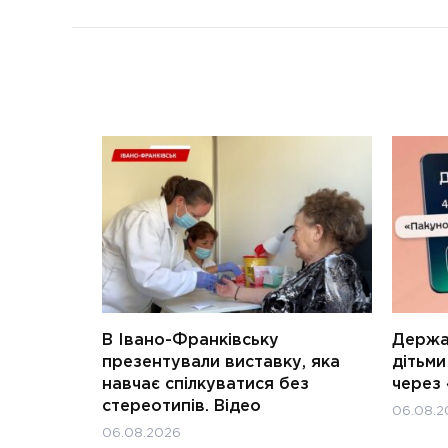
В Івано-Франківську
Держав
презентували виставку, яка
дітьм
навчає спілкуватися без
через 
стереотипів. Відео
06.08.2
06.08.2026