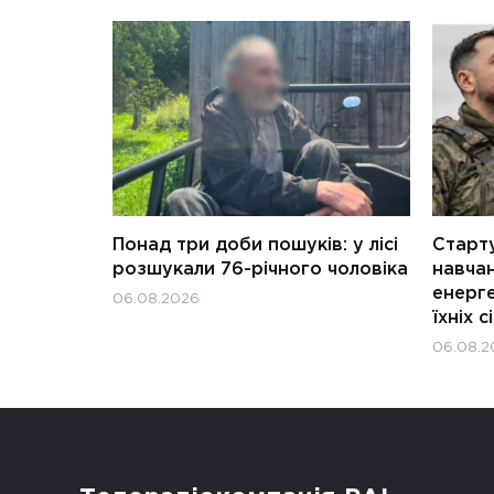
Понад три доби пошуків: у лісі
Старту
розшукали 76-річного чоловіка
навчан
енерге
06.08.2026
їхніх с
06.08.2