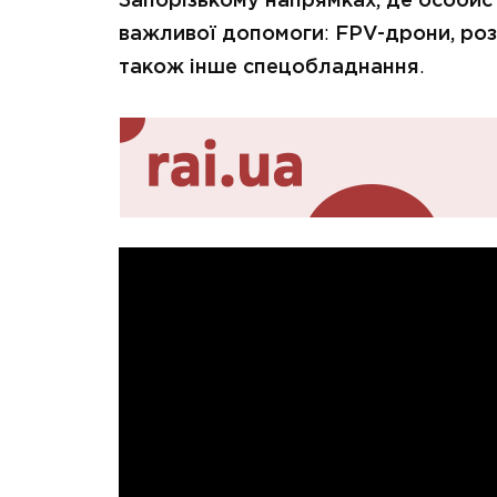
Запорізькому напрямках, де особис
важливої допомоги
:
FPV-дрони, роз
також інше спецобладнання
.