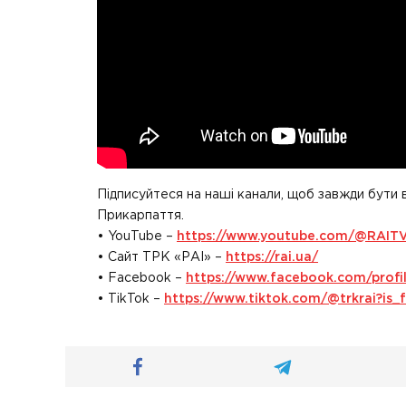
Підписуйтеся на наші канали, щоб завжди бути 
Прикарпаття.
• YouTube –
https://www.youtube.com/@RAIT
• Сайт ТРК «РАІ» –
https://rai.ua/
• Facebook –
https://www.facebook.com/prof
• TikTok –
https://www.tiktok.com/@trkrai?i