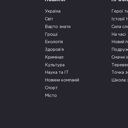
Україна
Герої т
Світ
Історії
Варто знати
Сила сл
Гроші
На часі
Екологія
Новий п
Здоров’я
Подруж
Кримінал
Смачні і
Культура
Тереве
Наука та ІТ
Точка 
Новини компаній
Школа 
Спорт
Місто