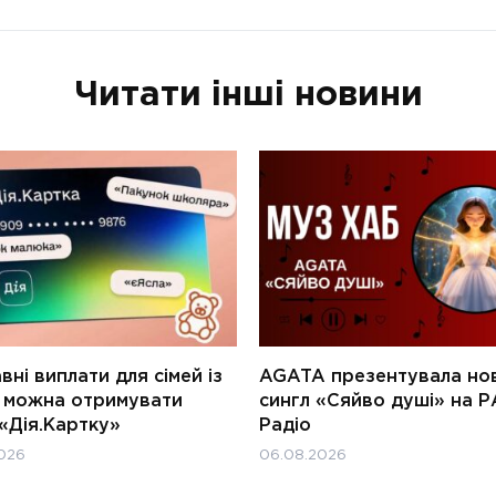
Читати інші новини
ні виплати для сімей із
AGATA презентувала но
и можна отримувати
сингл «Сяйво душі» на Р
«Дія.Картку»
Радіо
026
06.08.2026