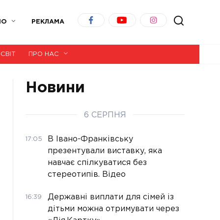
ІО
РЕКЛАМА
СВІТ
ПРО НАС
Новини
6 СЕРПНЯ
В Івано-Франківську
17:05
презентували виставку, яка
навчає спілкуватися без
стереотипів. Відео
Державні виплати для сімей із
16:39
дітьми можна отримувати через