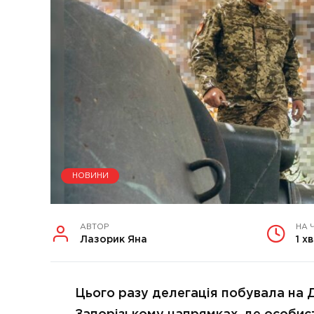
НОВИНИ
АВТОР
НА 
Лазорик Яна
1 хв
Цього разу делегація побувала на 