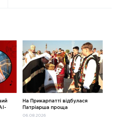
вий
На Прикарпатті відбулася
АІ-
Патріарша проща
06.08.2026