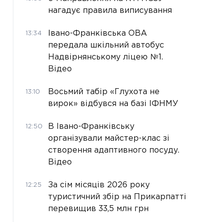
нагадує правила виписування
Івано-Франківська ОВА
13:34
передала шкільний автобус
Надвірнянському ліцею №1.
Відео
Восьмий табір «Глухота не
13:10
вирок» відбувся на базі ІФНМУ
В Івано-Франківську
12:50
організували майстер-клас зі
створення адаптивного посуду.
Відео
За сім місяців 2026 року
12:25
туристичний збір на Прикарпатті
перевищив 33,5 млн грн