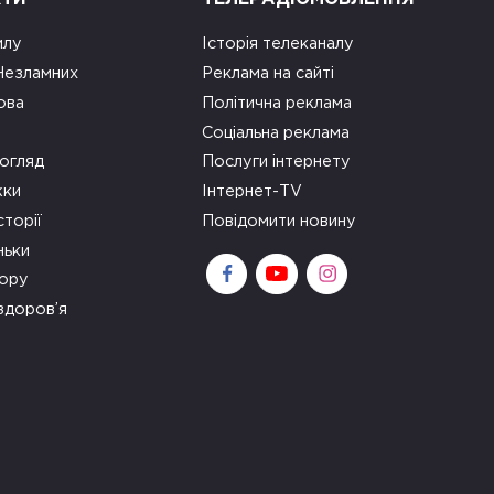
илу
Історія телеканалу
 Незламних
Реклама на сайті
ова
Політична реклама
Соціальна реклама
огляд
Послуги інтернету
ки
Інтернет-TV
сторії
Повідомити новину
ньки
зору
здоров’я