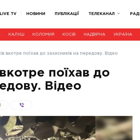
LIVE TV
НОВИНИ
ПУБЛІКАЦІЇ
ТЕЛЕКАНАЛ
РАД
А
КАЛУШ
КОЛОМИЯ
КОСІВ
НАДВІРНА
УКРАЇНА
ів вкотре поїхав до захисників на передову. Відео
вкотре поїхав до
едову. Відео