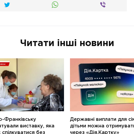
Читати інші новини
о-Франківську
Державні виплати для сім
тували виставку, яка
дітьми можна отримуват
 спілкуватися без
через «Дія.Картку»