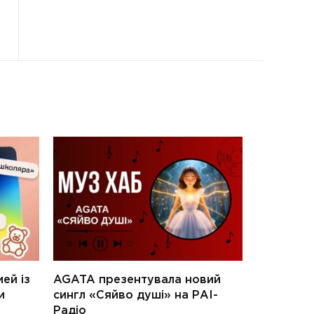
ей із
AGATA презентувала новий
и
сингл «Сяйво душі» на РАІ-
Радіо