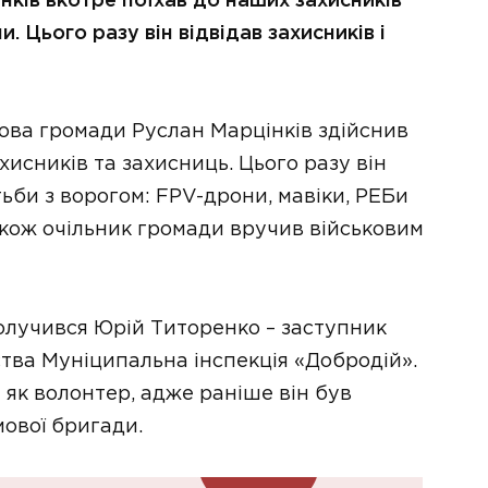
ків вкотре поїхав до наших захисників
. Цього разу він відвідав захисників і
лова громади Руслан Марцінків здійснив
хисників та захисниць. Цього разу він
ьби з ворогом: FPV-дрони, мавіки, РЕБи
акож очільник громади вручив військовим
олучився Юрій Титоренко – заступник
тва Муніципальна інспекція «Добродій».
т як волонтер, адже раніше він був
мової бригади.