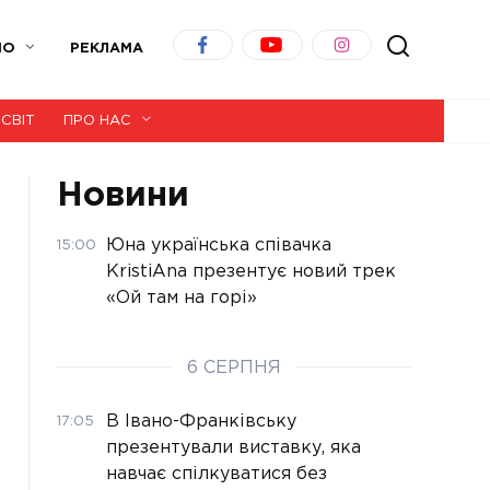
ІО
РЕКЛАМА
СВІТ
ПРО НАС
Новини
Юна українська співачка
15:00
KristiAna презентує новий трек
«Ой там на горі»
6 СЕРПНЯ
В Івано-Франківську
17:05
презентували виставку, яка
навчає спілкуватися без