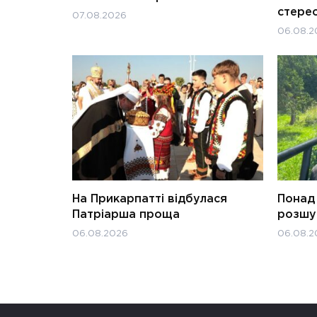
стерео
07.08.2026
06.08.2
На Прикарпатті відбулася
Понад 
Патріарша проща
розшук
06.08.2026
06.08.2