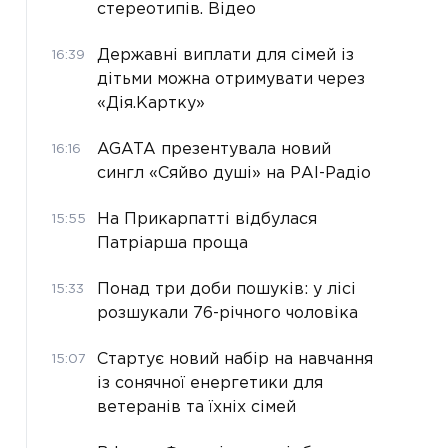
стереотипів. Відео
Державні виплати для сімей із
16:39
дітьми можна отримувати через
«Дія.Картку»
AGATA презентувала новий
16:16
сингл «Сяйво душі» на РАІ-Радіо
На Прикарпатті відбулася
15:55
Патріарша проща
Понад три доби пошуків: у лісі
15:33
розшукали 76-річного чоловіка
Стартує новий набір на навчання
15:07
із сонячної енергетики для
ветеранів та їхніх сімей