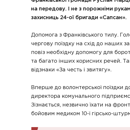
Франківської громади Руслан Марцін
на передову. І не з порожніми руками
захисниць 24-ої бригади «Сапсан».
Допомога з Франківського тилу. Го
чергову поїздку на схід до наших за
повіз необхідну допомогу для борот
та багато інших корисних речей. Т
відзнаки «За честь і звитягу».
Вперше до волонтерської поїздки д
директора комунального підприємс
Зізнається, незвично їхати на фрон
бойовим медиком 10-ї гірсько-штур