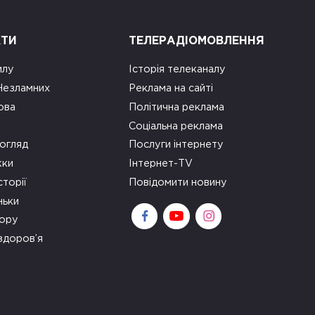
КТИ
ТЕЛЕРАДІОМОВЛЕННЯ
илу
Історія телеканалу
 Незламних
Реклама на сайті
ова
Політична реклама
Соціальна реклама
огляд
Послуги інтернету
ки
Інтернет-TV
сторії
Повідомити новину
ньки
зору
здоров’я