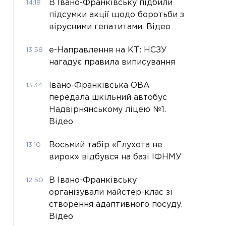
В Івано-Франківську підбили
14:18
підсумки акції щодо боротьби з
вірусними гепатитами. Відео
е-Направлення на КТ: НСЗУ
13:58
нагадує правила виписування
Івано-Франківська ОВА
13:34
передала шкільний автобус
Надвірнянському ліцею №1.
Відео
Восьмий табір «Глухота не
13:10
вирок» відбувся на базі ІФНМУ
В Івано-Франківську
12:50
організували майстер-клас зі
створення адаптивного посуду.
Відео