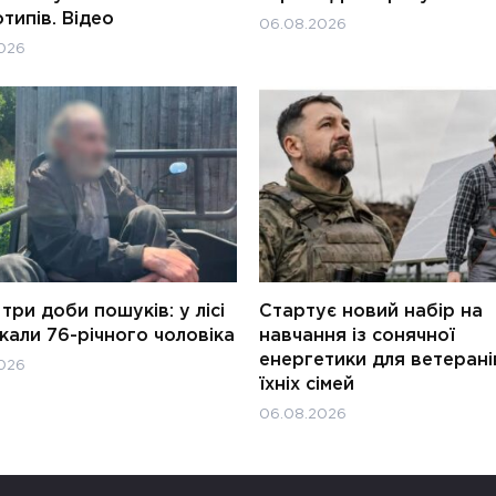
типів. Відео
06.08.2026
026
три доби пошуків: у лісі
Стартує новий набір на
али 76-річного чоловіка
навчання із сонячної
енергетики для ветерані
026
їхніх сімей
06.08.2026