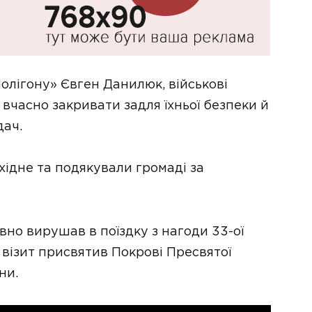
Полігону» Євген Данилюк, військові
 вчасно закривати задля їхньої безпеки й
дач.
ідне та подякували громаді за
но вирушав в поїздку з нагоди 33-ої
 візит присвятив Покрові Пресвятої
ни.