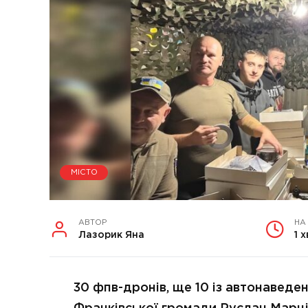
МІСТО
АВТОР
НА
Лазорик Яна
1 х
30 фпв-дронів, ще 10 із автонаведе