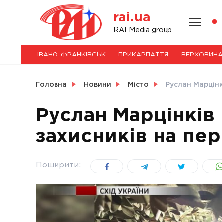
Skip
rai.ua
to
content
НОВИНИ
RAI Media group
ІВАНО-ФРАНКІВСЬК
ПРИКАРПАТТЯ
ВЕРХОВИН
СВІТ
Головна
Новини
Місто
Руслан Марцінк
Руслан Марцінків 
захисників на пер
УКРАЇНА
Поширити: