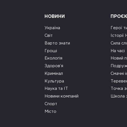
НОВИНИ
ПРОЄ
Україна
Герої т
Світ
Історії
Варто знати
Сила сл
Гроші
На часі
Екологія
Новий п
Здоров’я
Подруж
Кримінал
Смачні і
Культура
Тереве
Наука та ІТ
Точка 
Новини компаній
Школа 
Спорт
Місто