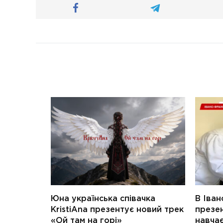
Юна українська співачка
В Іван
KristiAna презентує новий трек
презен
«Ой там на горі»
навчає