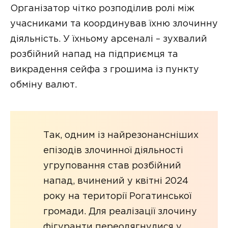
Організатор чітко розподілив ролі між
учасниками та координував їхню злочинну
діяльність. У їхньому арсеналі – зухвалий
розбійний напад на підприємця та
викрадення сейфа з грошима із пункту
обміну валют.
Так, одним із найрезонансніших
епізодів злочинної діяльності
угруповання став розбійний
напад, вчинений у квітні 2024
року на території Рогатинської
громади. Для реалізації злочину
фігуранти переодягнулися у