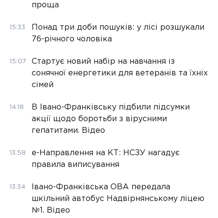
проща
Понад три доби пошуків: у лісі розшукали
15:33
76-річного чоловіка
Стартує новий набір на навчання із
15:07
сонячної енергетики для ветеранів та їхніх
сімей
В Івано-Франківську підбили підсумки
14:18
акції щодо боротьби з вірусними
гепатитами. Відео
е-Направлення на КТ: НСЗУ нагадує
13:58
правила виписування
Івано-Франківська ОВА передала
13:34
шкільний автобус Надвірнянському ліцею
№1. Відео