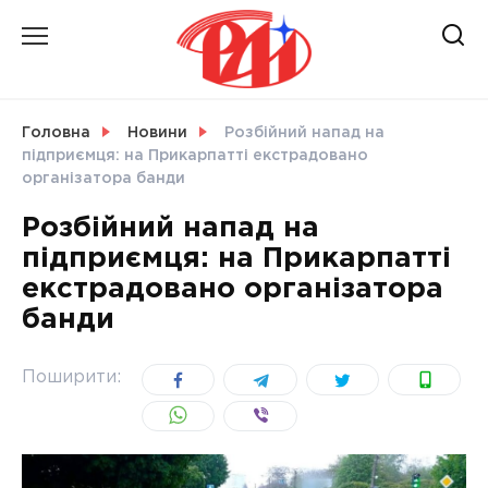
Skip
to
content
НОВИНИ
Головна
Новини
Розбійний напад на
підприємця: на Прикарпатті екстрадовано
СВІТ
організатора банди
Розбійний напад на
підприємця: на Прикарпатті
екстрадовано організатора
УКРАЇНА
банди
Поширити: