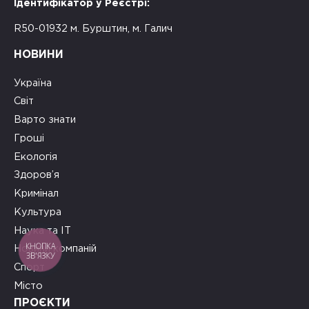
Ідентифікатор у Реєстрі:
R50-01932 м. Бурштин, м. Галич
НОВИНИ
Україна
Світ
Варто знати
Гроші
Екологія
Здоров’я
Кримінал
Культура
Наука та ІТ
Новини компаній
КНОПКА
ЗВ'ЯЗКУ
Спорт
Місто
ПРОЄКТИ