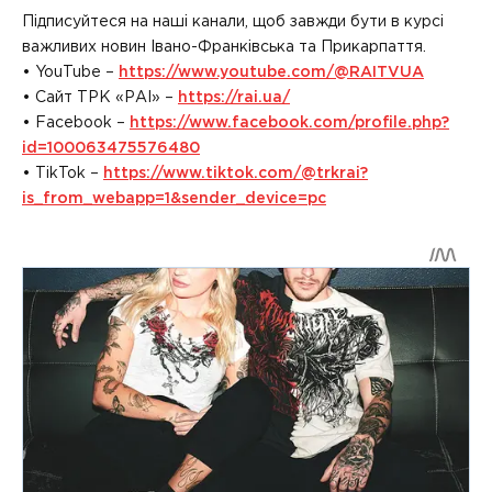
Підписуйтеся на наші канали, щоб завжди бути в курсі
важливих новин Івано-Франківська та Прикарпаття.
• YouTube –
https://www.youtube.com/@RAITVUA
• Сайт ТРК «РАІ» –
https://rai.ua/
• Facebook –
https://www.facebook.com/profile.php?
id=100063475576480
• TikTok –
https://www.tiktok.com/@trkrai?
is_from_webapp=1&sender_device=pc