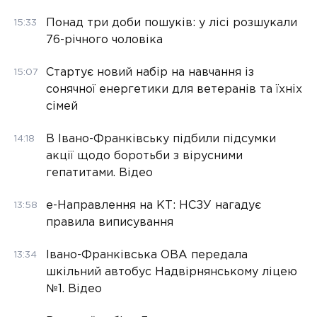
Понад три доби пошуків: у лісі розшукали
15:33
76-річного чоловіка
Стартує новий набір на навчання із
15:07
сонячної енергетики для ветеранів та їхніх
сімей
В Івано-Франківську підбили підсумки
14:18
акції щодо боротьби з вірусними
гепатитами. Відео
е-Направлення на КТ: НСЗУ нагадує
13:58
правила виписування
Івано-Франківська ОВА передала
13:34
шкільний автобус Надвірнянському ліцею
№1. Відео