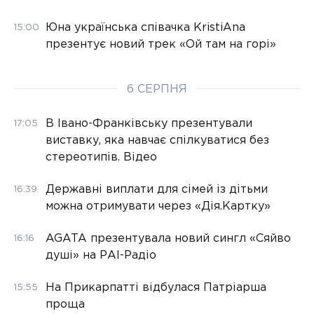
Юна українська співачка KristiAna
15:00
презентує новий трек «Ой там на горі»
6 СЕРПНЯ
В Івано-Франківську презентували
17:05
виставку, яка навчає спілкуватися без
стереотипів. Відео
Державні виплати для сімей із дітьми
16:39
можна отримувати через «Дія.Картку»
AGATA презентувала новий сингл «Сяйво
16:16
душі» на РАІ-Радіо
На Прикарпатті відбулася Патріарша
15:55
проща