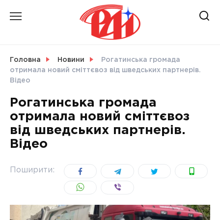
Skip
to
content
НОВИНИ
Головна
Новини
Рогатинська громада
отримала новий сміттєвоз від шведських партнерів.
СВІТ
Відео
Рогатинська громада
отримала новий сміттєвоз
від шведських партнерів.
УКРАЇНА
Відео
Поширити: