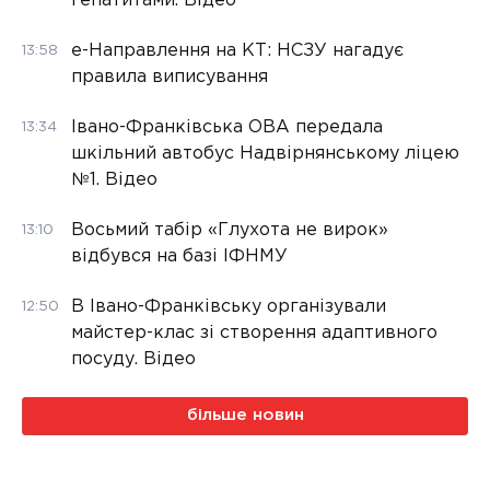
гепатитами. Відео
е-Направлення на КТ: НСЗУ нагадує
13:58
правила виписування
Івано-Франківська ОВА передала
13:34
шкільний автобус Надвірнянському ліцею
№1. Відео
Восьмий табір «Глухота не вирок»
13:10
відбувся на базі ІФНМУ
В Івано-Франківську організували
12:50
майстер-клас зі створення адаптивного
посуду. Відео
більше новин