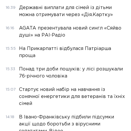
Державні виплати для сімей із дітьми
16:39
можна отримувати через «Дія.Картку»
AGATA презентувала новий сингл «Сяйво
16:16
душі» на РАІ-Радіо
На Прикарпатті відбулася Патріарша
15:55
проща
Понад три доби пошуків: у лісі розшукали
15:33
76-річного чоловіка
Стартує новий набір на навчання із
15:07
сонячної енергетики для ветеранів та їхніх
сімей
В Івано-Франківську підбили підсумки
14:18
акції щодо боротьби з вірусними