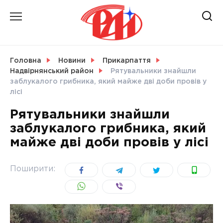
Skip
to
content
НОВИНИ
Головна
Новини
Прикарпаття
Надвірнянський район
Рятувальники знайшли
СВІТ
заблукалого грибника, який майже дві доби провів у
лісі
Рятувальники знайшли
заблукалого грибника, який
УКРАЇНА
майже дві доби провів у лісі
Поширити: