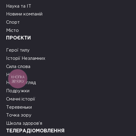
Наука та ІТ
Новини компаній
Спорт
Місто
ПРОЄКТИ
Герої тилу
Історії Незламних
Сила слова
На часі
КНОПКА
ЗВ'ЯЗКУ
Новий погляд
Подружки
Смачні історії
Теревеньки
Точка зору
Школа здоров’я
ТЕЛЕРАДІОМОВЛЕННЯ