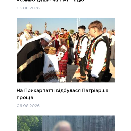
«Сяйво душі» на РАІ-Радіо
06.08.2026
На Прикарпатті відбулася Патріарша
проща
06.08.2026