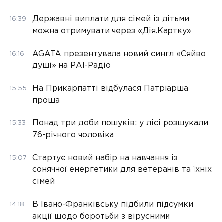
Державні виплати для сімей із дітьми
16:39
можна отримувати через «Дія.Картку»
AGATA презентувала новий сингл «Сяйво
16:16
душі» на РАІ-Радіо
На Прикарпатті відбулася Патріарша
15:55
проща
Понад три доби пошуків: у лісі розшукали
15:33
76-річного чоловіка
Стартує новий набір на навчання із
15:07
сонячної енергетики для ветеранів та їхніх
сімей
В Івано-Франківську підбили підсумки
14:18
акції щодо боротьби з вірусними