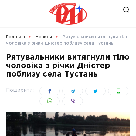
Skip
to
content
НОВИНИ
Головна
Новини
Рятувальники витягнули тіло
чоловіка з річки Дністер поблизу села Тустань
СВІТ
Рятувальники витягнули тіло
чоловіка з річки Дністер
поблизу села Тустань
УКРАЇНА
Поширити: