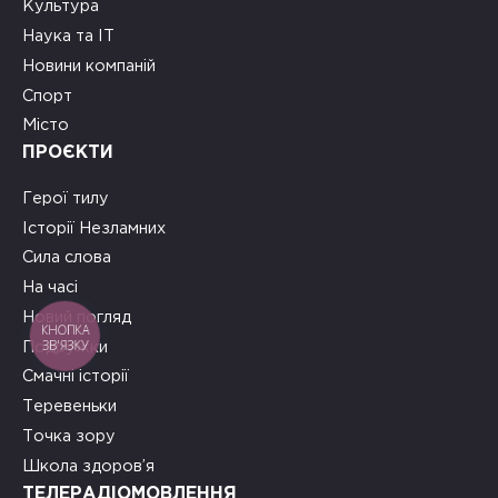
Культура
Наука та ІТ
Новини компаній
Спорт
Місто
ПРОЄКТИ
Герої тилу
Історії Незламних
Сила слова
На часі
Новий погляд
КНОПКА
ЗВ'ЯЗКУ
Подружки
Смачні історії
Теревеньки
Точка зору
Школа здоров’я
ТЕЛЕРАДІОМОВЛЕННЯ