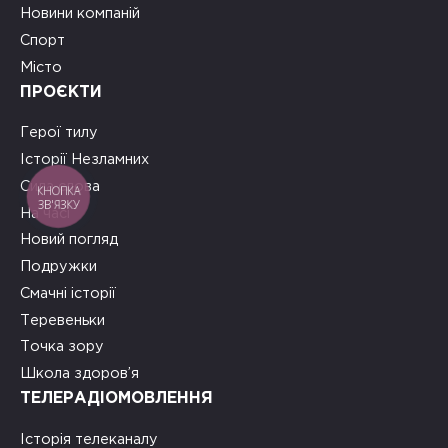
Новини компаній
Спорт
Місто
ПРОЄКТИ
Герої тилу
Історії Незламних
Сила слова
КНОПКА
ЗВ'ЯЗКУ
На часі
Новий погляд
Подружки
Смачні історії
Теревеньки
Точка зору
Школа здоров’я
ТЕЛЕРАДІОМОВЛЕННЯ
Історія телеканалу