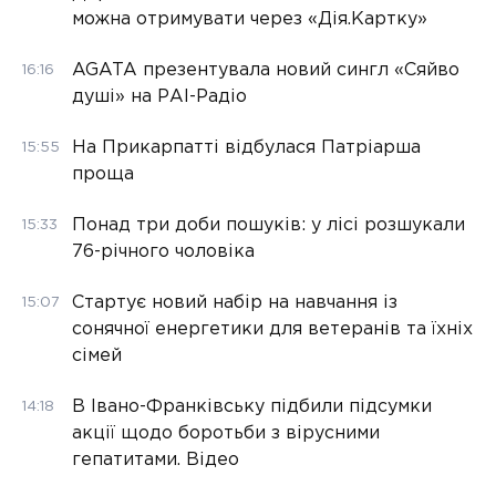
можна отримувати через «Дія.Картку»
AGATA презентувала новий сингл «Сяйво
16:16
душі» на РАІ-Радіо
На Прикарпатті відбулася Патріарша
15:55
проща
Понад три доби пошуків: у лісі розшукали
15:33
76-річного чоловіка
Стартує новий набір на навчання із
15:07
сонячної енергетики для ветеранів та їхніх
сімей
В Івано-Франківську підбили підсумки
14:18
акції щодо боротьби з вірусними
гепатитами. Відео