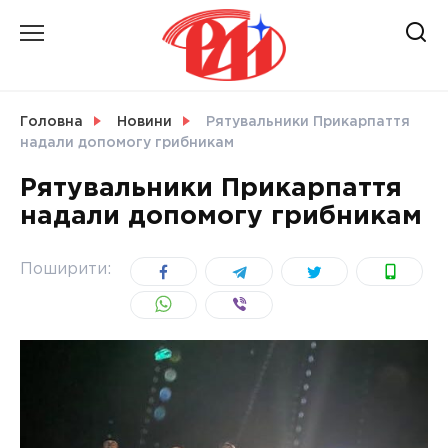
Skip
to
content
НОВИНИ
Головна
Новини
Рятувальники Прикарпаття
надали допомогу грибникам
СВІТ
Рятувальники Прикарпаття
надали допомогу грибникам
УКРАЇНА
Поширити: