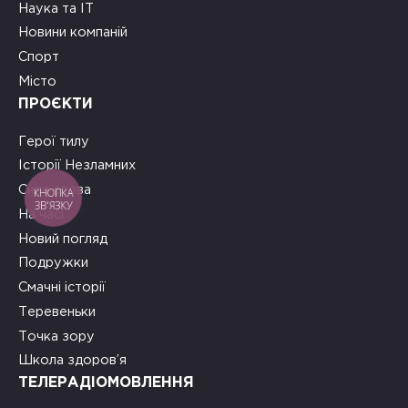
Наука та ІТ
Новини компаній
Спорт
Місто
ПРОЄКТИ
Герої тилу
Історії Незламних
Сила слова
КНОПКА
ЗВ'ЯЗКУ
На часі
Новий погляд
Подружки
Смачні історії
Теревеньки
Точка зору
Школа здоров’я
ТЕЛЕРАДІОМОВЛЕННЯ