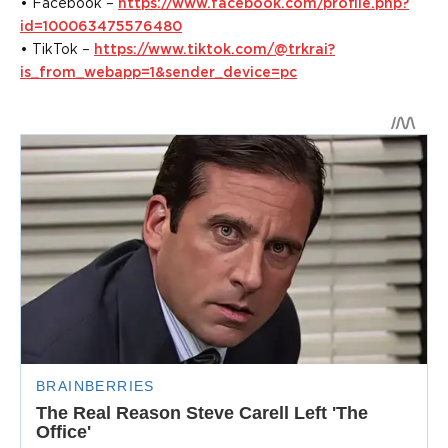
• Facebook –
https://www.facebook.com/profile.php?
id=100063475576480
• TikTok –
https://www.tiktok.com/@trkrai?
is_from_webapp=1&sender_device=pc