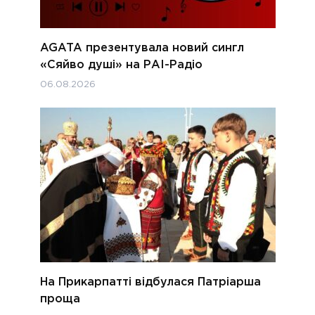
AGATA презентувала новий сингл
«Сяйво душі» на РАІ-Радіо
06.08.2026
На Прикарпатті відбулася Патріарша
проща