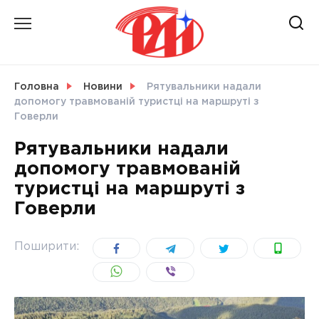
Skip
to
content
НОВИНИ
Головна
Новини
Рятувальники надали
допомогу травмованій туристці на маршруті з
СВІТ
Говерли
Рятувальники надали
допомогу травмованій
туристці на маршруті з
УКРАЇНА
Говерли
Поширити: