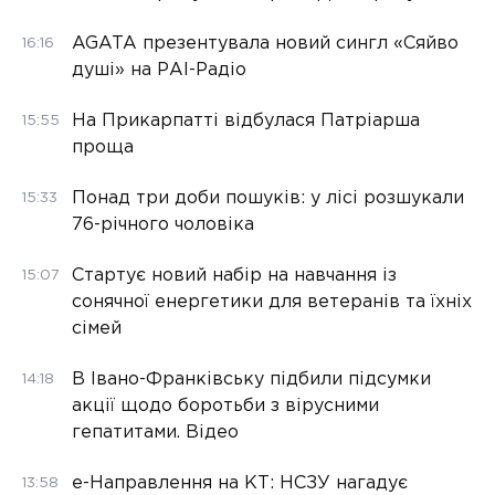
AGATA презентувала новий сингл «Сяйво
16:16
душі» на РАІ-Радіо
На Прикарпатті відбулася Патріарша
15:55
проща
Понад три доби пошуків: у лісі розшукали
15:33
76-річного чоловіка
Стартує новий набір на навчання із
15:07
сонячної енергетики для ветеранів та їхніх
сімей
В Івано-Франківську підбили підсумки
14:18
акції щодо боротьби з вірусними
гепатитами. Відео
е-Направлення на КТ: НСЗУ нагадує
13:58