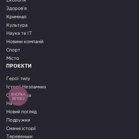
Екологія
Здоров’я
Кримінал
Культура
Наука та ІТ
Новини компаній
Спорт
Місто
ПРОЄКТИ
Герої тилу
Історії Незламних
КНОПКА
Сила слова
ЗВ'ЯЗКУ
На часі
Новий погляд
Подружки
Смачні історії
Теревеньки