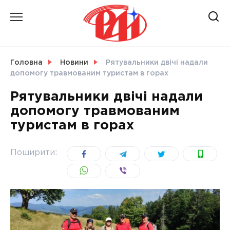
Skip
to
content
НОВИНИ
Головна
Новини
Рятувальники двічі надали
допомогу травмованим туристам в горах
СВІТ
Рятувальники двічі надали
допомогу травмованим
туристам в горах
УКРАЇНА
Поширити: