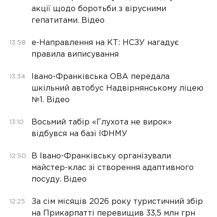
акції щодо боротьби з вірусними
гепатитами. Відео
е-Направлення на КТ: НСЗУ нагадує
13:58
правила виписування
Івано-Франківська ОВА передала
13:34
шкільний автобус Надвірнянському ліцею
№1. Відео
Восьмий табір «Глухота не вирок»
13:10
відбувся на базі ІФНМУ
В Івано-Франківську організували
12:50
майстер-клас зі створення адаптивного
посуду. Відео
За сім місяців 2026 року туристичний збір
12:25
на Прикарпатті перевищив 33,5 млн грн