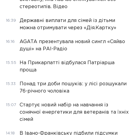
стереотипів. Відео
Державні виплати для сімей із дітьми
16:39
можна отримувати через «Дія.Картку»
AGATA презентувала новий сингл «Сяйво
16:16
душі» на РАІ-Радіо
На Прикарпатті відбулася Патріарша
15:55
проща
Понад три доби пошуків: у лісі розшукали
15:33
76-річного чоловіка
Стартує новий набір на навчання із
15:07
сонячної енергетики для ветеранів та їхніх
сімей
В Івано-Франківську підбили підсумки
14:18