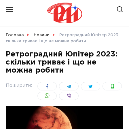
Skip
to
content
НОВИНИ
Головна
Новини
Ретроградний Юпітер 2023:
скільки триває і що не можна робити
СВІТ
Ретроградний Юпітер 2023:
скільки триває і що не
можна робити
УКРАЇНА
Поширити: