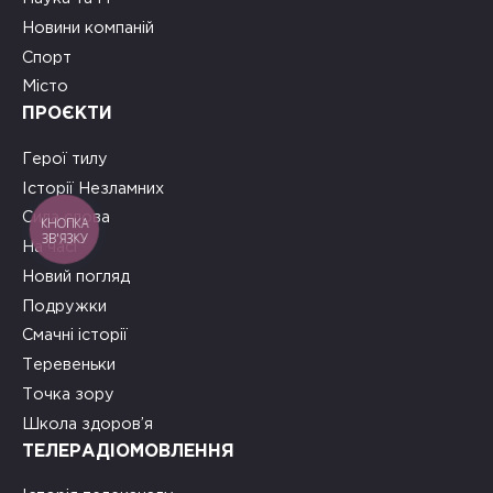
Новини компаній
Спорт
Місто
ПРОЄКТИ
Герої тилу
Історії Незламних
Сила слова
КНОПКА
ЗВ'ЯЗКУ
На часі
Новий погляд
Подружки
Смачні історії
Теревеньки
Точка зору
Школа здоров’я
ТЕЛЕРАДІОМОВЛЕННЯ