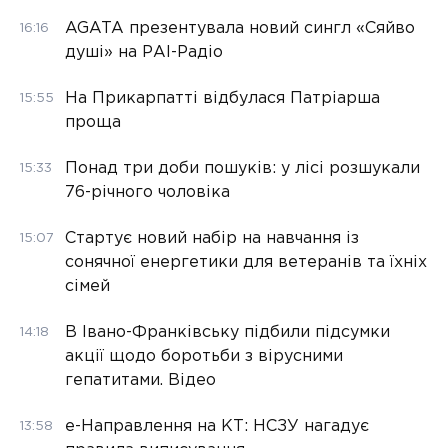
AGATA презентувала новий сингл «Сяйво
16:16
душі» на РАІ-Радіо
На Прикарпатті відбулася Патріарша
15:55
проща
Понад три доби пошуків: у лісі розшукали
15:33
76-річного чоловіка
Стартує новий набір на навчання із
15:07
сонячної енергетики для ветеранів та їхніх
сімей
В Івано-Франківську підбили підсумки
14:18
акції щодо боротьби з вірусними
гепатитами. Відео
е-Направлення на КТ: НСЗУ нагадує
13:58