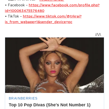
• Facebook –
https://www.facebook.com/profile.php?
id=100063475576480
• TikTok –
https://www.tiktok.com/@trkrai?
is_from_webapp=1&sender_device=pc