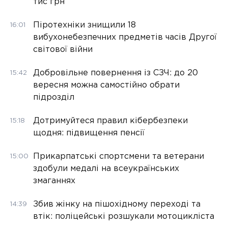
тис грн
Піротехніки знищили 18
16:01
вибухонебезпечних предметів часів Другої
світової війни
Добровільне повернення із СЗЧ: до 20
15:42
вересня можна самостійно обрати
підрозділ
Дотримуйтеся правил кібербезпеки
15:18
щодня: підвищення пенсії
Прикарпатські спортсмени та ветерани
15:00
здобули медалі на всеукраїнських
змаганнях
Збив жінку на пішохідному переході та
14:39
втік: поліцейські розшукали мотоцикліста