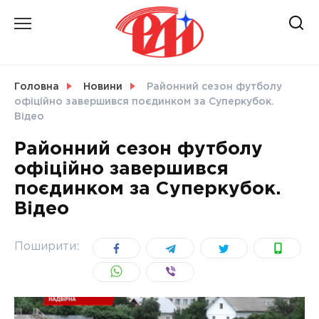
Skip
to
content
НОВИНИ
Головна
Новини
Районний сезон футболу
офіційно завершився поєдинком за Суперкубок.
СВІТ
Відео
Районний сезон футболу
офіційно завершився
поєдинком за Суперкубок.
УКРАЇНА
Відео
Поширити: