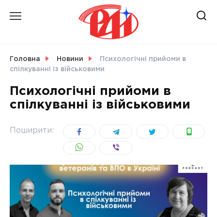
Skip
to
content
НОВИНИ
Головна
Новини
Психологічні прийоми в
спілкуванні із військовими
СВІТ
Психологічні прийоми в
спілкуванні із військовими
УКРАЇНА
Поширити: