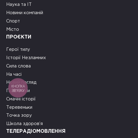
Наука та ІТ
Новини компаній
Спорт
Місто
ПРОЄКТИ
Герої тилу
Історії Незламних
Сила слова
На часі
Новий погляд
КНОПКА
ЗВ'ЯЗКУ
Подружки
Смачні історії
Теревеньки
Точка зору
Школа здоров’я
ТЕЛЕРАДІОМОВЛЕННЯ