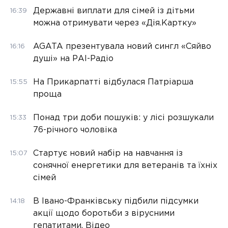
Державні виплати для сімей із дітьми
16:39
можна отримувати через «Дія.Картку»
AGATA презентувала новий сингл «Сяйво
16:16
душі» на РАІ-Радіо
На Прикарпатті відбулася Патріарша
15:55
проща
Понад три доби пошуків: у лісі розшукали
15:33
76-річного чоловіка
Стартує новий набір на навчання із
15:07
сонячної енергетики для ветеранів та їхніх
сімей
В Івано-Франківську підбили підсумки
14:18
акції щодо боротьби з вірусними
гепатитами. Відео