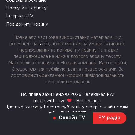
Соціальна реклама
Послуги інтернету
Інтернет-TV
Повідомити новину
Повне або часткове використання матеріалів, що
розміщені на
rai.ua
, дозволяється за умови активного
гіперпосилання на конкретну новину та згадки
першоджерела не нижче другого абзацу тексту.
Матеріали з позначкою Новини компаній, Варто знати,
Спецрепортаж публікуються на правах реклами. За
достовірність рекламної інформації відповідальність
несе рекламодавець
Всі права захищено © 2026 Телеканал РАІ
made with love
| Hi-IT Studio
Ідентифікатор у Реєстрі суб’єктів у сфері онлайн-медіа
rai.ua R40-00967
Онлайн TV
FM радіо