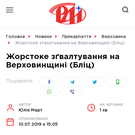
Skip
to
content
НОВИНИ
Головна
Новини
Прикарпаття
Верховина
Жорстоке зґвалтування на Верховинщині (Бліц)
СВІТ
Жорстоке зґвалтування на
Верховинщині (Бліц)
УКРАЇНА
Поширити:
АВТОР
НА ЧИТАННЯ
Юлія Март
1 хв
ОПУБЛІКОВАНО
10.07.2019 о 15:05