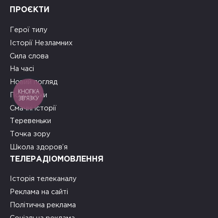
ПРОЄКТИ
Герої тилу
Історії Незламних
Сила слова
На часі
Новий погляд
КНОПКА
Подружки
ЗВ'ЯЗКУ
Смачні історії
Теревеньки
Точка зору
Школа здоров’я
ТЕЛЕРАДІОМОВЛЕННЯ
Історія телеканалу
Реклама на сайті
Політична реклама