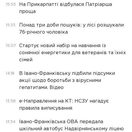
На Прикарпатті відбулася Патріарша
15:55
проща
Понад три доби пошуків: у лісі розшукали
15:33
76-річного чоловіка
Стартує новий набір на навчання із
15:07
сонячної енергетики для ветеранів та їхніх
сімей
В Івано-Франківську підбили підсумки
14:18
акції щодо боротьби з вірусними
гепатитами. Відео
е-Направлення на КТ: НСЗУ нагадує
13:58
правила виписування
Івано-Франківська ОВА передала
13:34
шкільний автобус Надвірнянському ліцею