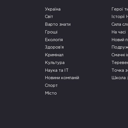
Україна
Герої т
Світ
Історії
Варто знати
Сила сл
Гроші
На часі
Екологія
Новий п
Здоров’я
Подруж
Кримінал
Смачні і
Культура
Тереве
Наука та ІТ
Точка 
Новини компаній
Школа 
Спорт
Місто