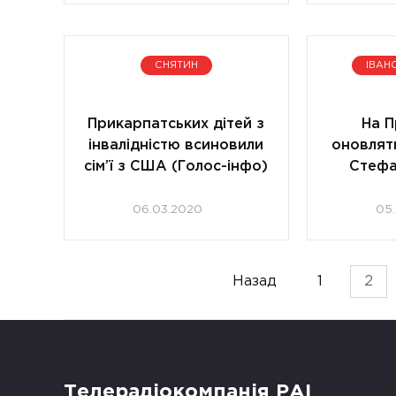
СНЯТИН
ІВАН
Прикарпатських дітей з
На П
інвалідністю всиновили
оновлят
сім’ї з США (Голос-інфо)
Стефа
06.03.2020
05
Пагінація
Назад
1
2
записів
Телерадіокомпанія РАІ