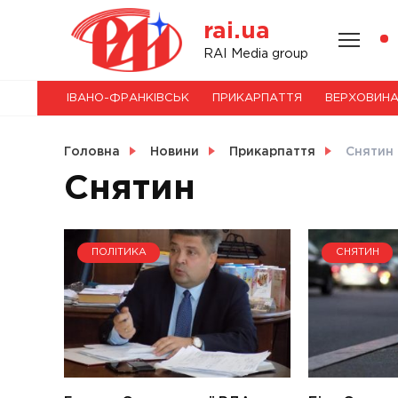
Skip
rai.ua
to
content
НОВИНИ
RAI Media group
ІВАНО-ФРАНКІВСЬК
ПРИКАРПАТТЯ
ВЕРХОВИН
СВІТ
Головна
Новини
Прикарпаття
Снятин
Снятин
УКРАЇНА
ПОЛІТИКА
СНЯТИН