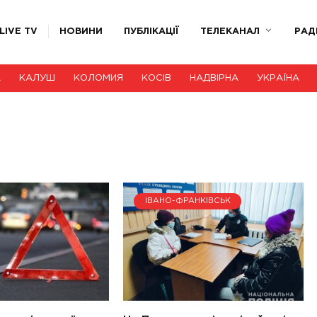
LIVE TV
НОВИНИ
ПУБЛІКАЦІЇ
ТЕЛЕКАНАЛ
РАД
А
КАЛУШ
КОЛОМИЯ
КОСІВ
НАДВІРНА
УКРАЇНА
ІВАНО-ФРАНКІВСЬК