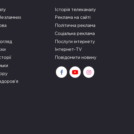
илу
Історія телеканалу
 Незламних
Реклама на сайті
ова
Політична реклама
Соціальна реклама
огляд
Послуги інтернету
ки
Інтернет-TV
сторії
Повідомити новину
ньки
зору
здоров’я