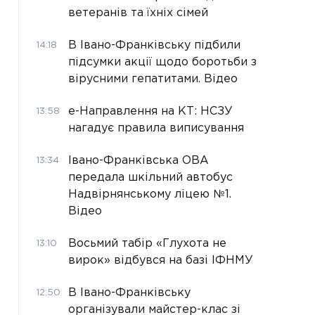
ветеранів та їхніх сімей
В Івано-Франківську підбили
14:18
підсумки акції щодо боротьби з
вірусними гепатитами. Відео
е-Направлення на КТ: НСЗУ
13:58
нагадує правила виписування
Івано-Франківська ОВА
13:34
передала шкільний автобус
Надвірнянському ліцею №1.
Відео
Восьмий табір «Глухота не
13:10
вирок» відбувся на базі ІФНМУ
В Івано-Франківську
12:50
організували майстер-клас зі