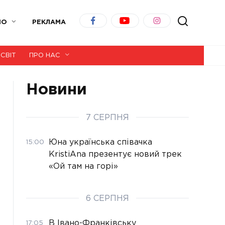
ІО
РЕКЛАМА
СВІТ
ПРО НАС
Новини
7 СЕРПНЯ
Юна українська співачка
15:00
KristiAna презентує новий трек
«Ой там на горі»
6 СЕРПНЯ
В Івано-Франківську
17:05