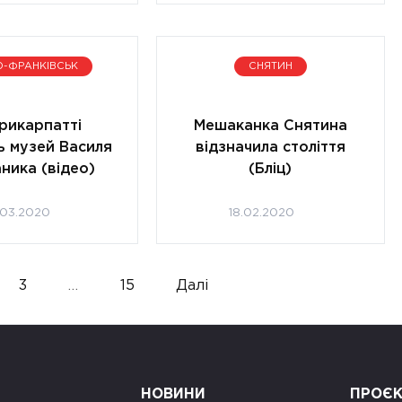
О-ФРАНКІВСЬК
СНЯТИН
рикарпатті
Мешаканка Снятина
ь музей Василя
відзначила століття
ника (відео)
(Бліц)
.03.2020
18.02.2020
3
…
15
Далі
НОВИНИ
ПРОЄ