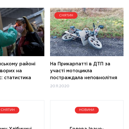
СНЯТИН
нському районі
На Прикарпатті в ДТП за
хворих на
участі мотоцикла
: статистика
постраждала неповнолітня
20.11.2020
СНЯТИН
НОВИНИ