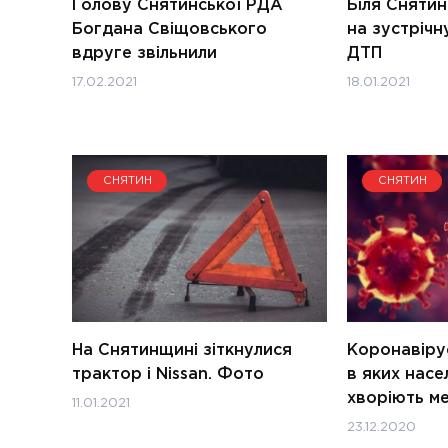
Голову Снятинської РДА
Біля Снятин
Богдана Свіщовського
на зустрічн
вдруге звільнили
ДТП
17.02.2021
18.01.2021
СНЯТИН
СНЯТИН
На Снятинщині зіткнулися
Коронавіру
трактор і Nissan. Фото
в яких насе
хворіють м
11.01.2021
23.12.2020