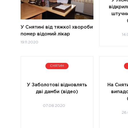
У Лісн
відкрил
штучн
У Снятині від тяжкої хвороби
помер відомий лікар
14
19.11.2020
СНЯТИН
У Заболотові відновлять
На Снят
дві дамби (відео)
випад
07.08.2020
26