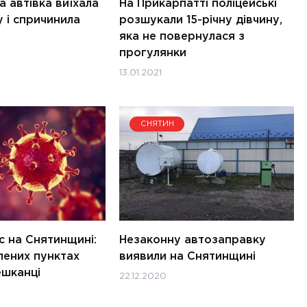
а автівка виїхала
На Прикарпатті поліцейські
у і спричинила
розшукали 15-річну дівчину,
яка не повернулася з
прогулянки
13.01.2021
СНЯТИН
с на Снятинщині:
Незаконну автозаправку
лених пунктах
виявили на Снятинщині
ешканці
22.12.2020