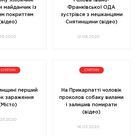
ому Хлібичині
Голова Івано-
и майданчик із
Франківської ОДА
им покриттям
зустрівся з мешканцями
(відео)
Снятинщини (відео)
.09.2020
12.08.2020
СНЯТИН
СНЯТИН
инщині перший
На Прикарпатті чоловік
ок зараження
проколов собаку вилами
(Місто)
і залишив помирати
(відео)
.03.2020
16.03.2020