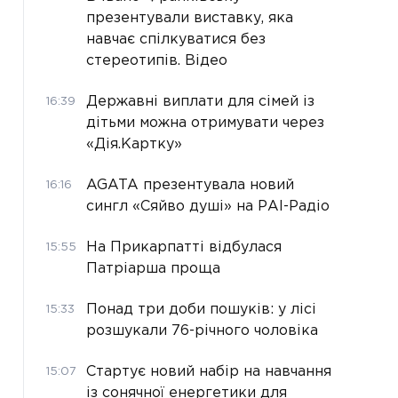
презентували виставку, яка
навчає спілкуватися без
стереотипів. Відео
Державні виплати для сімей із
16:39
дітьми можна отримувати через
«Дія.Картку»
AGATA презентувала новий
16:16
сингл «Сяйво душі» на РАІ-Радіо
На Прикарпатті відбулася
15:55
Патріарша проща
Понад три доби пошуків: у лісі
15:33
розшукали 76-річного чоловіка
Стартує новий набір на навчання
15:07
із сонячної енергетики для