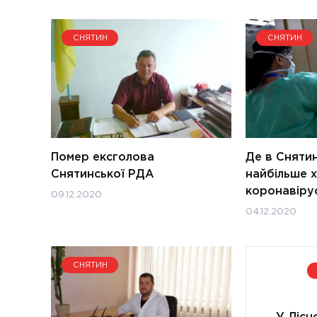
СНЯТИН
СНЯТИН
Помер ексголова
Де в Сняти
Снятинської РДА
найбільше 
коронавірус
09.12.2020
04.12.2020
СНЯТИН