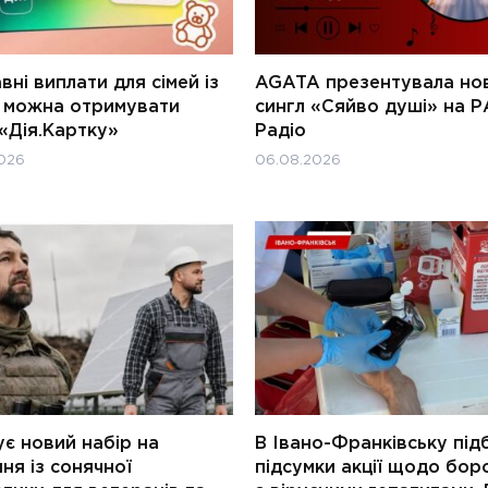
ні виплати для сімей із
AGATA презентувала но
и можна отримувати
сингл «Сяйво душі» на Р
«Дія.Картку»
Радіо
026
06.08.2026
є новий набір на
В Івано-Франківську під
ня із сонячної
підсумки акції щодо бор