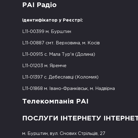
РАІ Радіо
Ідентифікатор у Реєстрі:
L11-00399 м. Бурштин
L11-00887 смт. Верховина, м. Косів
L11-00915 с. Мала Тур'я (Долина)
L11-01203 м. Яремче
L11-01397 с. Дебеславці (Коломия)
L11-01868 м. Івано-Франківськ, м. Надвірна
Телекомпанія РАІ
ПОСЛУГИ ІНТЕРНЕТУ ІНТЕРНЕ
м. Бурштин, вул. Січових Стрільців, 27