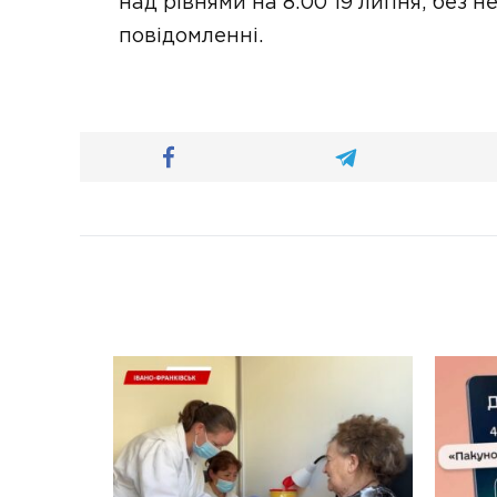
над рівнями на 8:00 19 липня, без не
повідомленні.