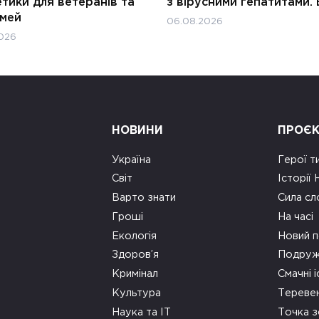
тики для ветеранів та
з вірусними гепатитами. 
імей
06.08.2026
026
НОВИНИ
ПРОЄ
Україна
Герої т
Світ
Історії
Варто знати
Сила сл
Гроші
На часі
Екологія
Новий п
Здоров’я
Подруж
Кримінал
Смачні і
Культура
Тереве
Наука та ІТ
Точка 