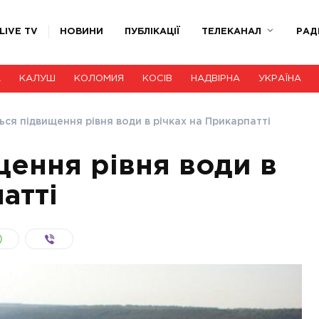
LIVE TV
НОВИНИ
ПУБЛІКАЦІЇ
ТЕЛЕКАНАЛ
РАД
А
КАЛУШ
КОЛОМИЯ
КОСІВ
НАДВІРНА
УКРАЇНА
ься підвищення рівня води в річках на Прикарпатті
щення рівня води в
атті