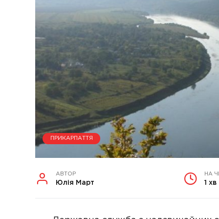
ПРИКАРПАТТЯ
АВТОР
НА 
Юлія Март
1 хв