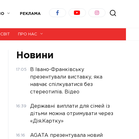
ІО
РЕКЛАМА
СВІТ
ПРО НАС
Новини
В Івано-Франківську
17:05
презентували виставку, яка
навчає спілкуватися без
стереотипів. Відео
Державні виплати для сімей із
16:39
дітьми можна отримувати через
«Дія.Картку»
AGATA презентувала новий
16:16