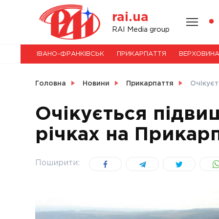
Skip
rai.ua
to
content
НОВИНИ
RAI Media group
ІВАНО-ФРАНКІВСЬК
ПРИКАРПАТТЯ
ВЕРХОВИН
СВІТ
Головна
Новини
Прикарпаття
Очікуєт
Очікується підви
річках на Прикарп
УКРАЇНА
Поширити: