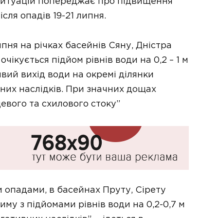
ситуацій попереджає про підвищення
ісля опадів 19-21 липня.
ипня на рiчках басейнiв Сяну, Днiстра
очiкується пiдйом рiвнiв води на 0,2 – 1 м
ивий вихід води на окремі ділянки
вних наслідків. При значних дощах
вого та схилового стоку”
ми опадами, в басейнах Пруту, Сірету
иму з підйомами рівнів води на 0,2-0,7 м