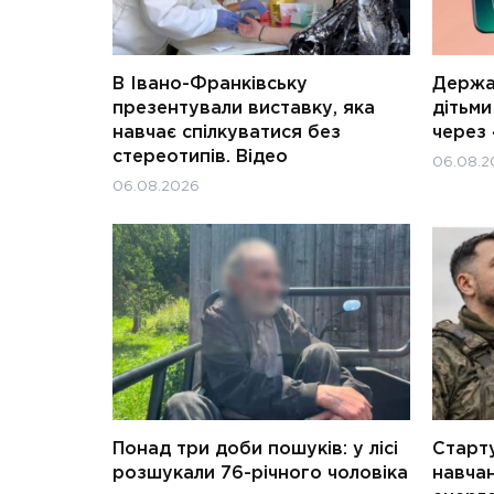
В Івано-Франківську
Держав
презентували виставку, яка
дітьм
навчає спілкуватися без
через 
стереотипів. Відео
06.08.2
06.08.2026
Понад три доби пошуків: у лісі
Старту
розшукали 76-річного чоловіка
навчан