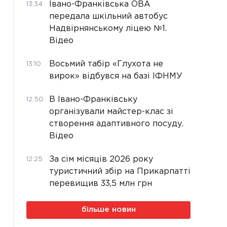
Івано-Франківська ОВА
13:34
передала шкільний автобус
Надвірнянському ліцею №1.
Відео
Восьмий табір «Глухота не
13:10
вирок» відбувся на базі ІФНМУ
В Івано-Франківську
12:50
організували майстер-клас зі
створення адаптивного посуду.
Відео
За сім місяців 2026 року
12:25
туристичний збір на Прикарпатті
перевищив 33,5 млн грн
більше новин