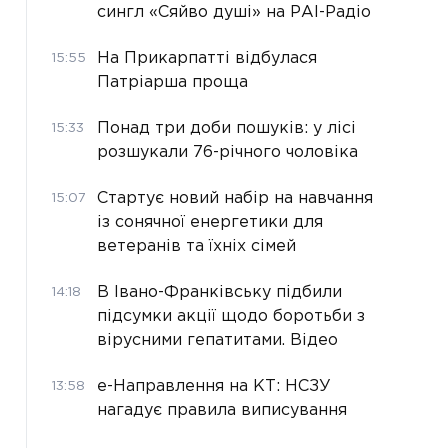
сингл «Сяйво душі» на РАІ-Радіо
На Прикарпатті відбулася
15:55
Патріарша проща
Понад три доби пошуків: у лісі
15:33
розшукали 76-річного чоловіка
Стартує новий набір на навчання
15:07
із сонячної енергетики для
ветеранів та їхніх сімей
В Івано-Франківську підбили
14:18
підсумки акції щодо боротьби з
вірусними гепатитами. Відео
е-Направлення на КТ: НСЗУ
13:58
нагадує правила виписування