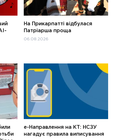
вий
На Прикарпатті відбулася
АІ-
Патріарша проща
06.08.2026
били
е-Направлення на КТ: НСЗУ
отьби
нагадує правила виписування