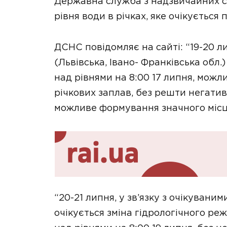
Державна служба з надзвичайних 
рівня води в річках, яке очікується п
ДСНС повідомляє на сайті: “19-20 л
(Львiвська, Iвано- Франкiвська обл.) 
над рiвнями на 8:00 17 липня, можл
річкових заплав, без решти негати
можливе формування значного мiсце
“20-21 липня, у зв’язку з очікувани
очікується зміна гідрологічного реж