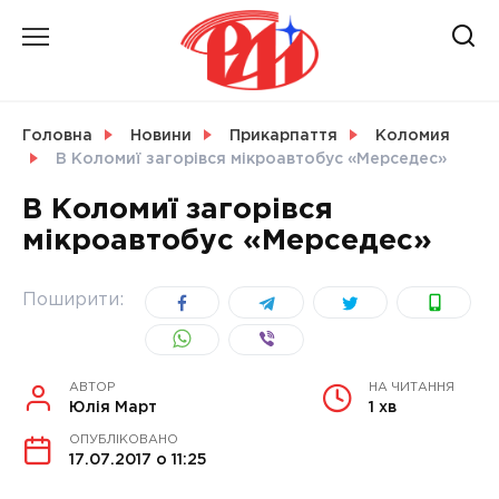
Skip
to
content
НОВИНИ
Головна
Новини
Прикарпаття
Коломия
В Коломиї загорівся мікроавтобус «Мерседес»
СВІТ
В Коломиї загорівся
мікроавтобус «Мерседес»
УКРАЇНА
Поширити:
АВТОР
НА ЧИТАННЯ
Юлія Март
1 хв
ОПУБЛІКОВАНО
17.07.2017 о 11:25