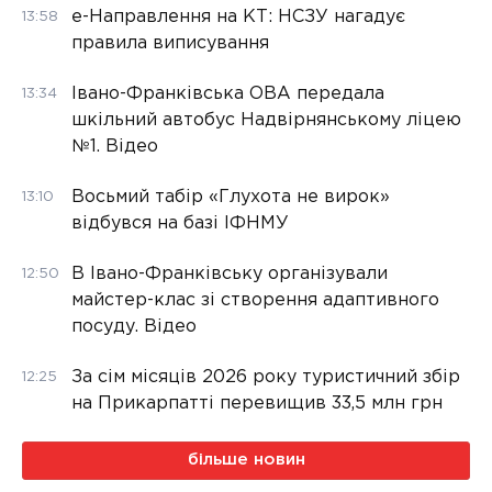
е-Направлення на КТ: НСЗУ нагадує
13:58
правила виписування
Івано-Франківська ОВА передала
13:34
шкільний автобус Надвірнянському ліцею
№1. Відео
Восьмий табір «Глухота не вирок»
13:10
відбувся на базі ІФНМУ
В Івано-Франківську організували
12:50
майстер-клас зі створення адаптивного
посуду. Відео
За сім місяців 2026 року туристичний збір
12:25
на Прикарпатті перевищив 33,5 млн грн
більше новин