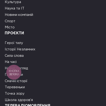
Культура
Наука та ІТ
Новини компаній
Спорт
Місто
ПРОЄКТИ
Герої тилу
Історії Незламних
Сила слова
На часі
Новий погляд
КНОПКА
ЗВ'ЯЗКУ
Подружки
Смачні історії
Теревеньки
Точка зору
Школа здоров’я
ТЕЛЕРАДІОМОВЛЕННЯ