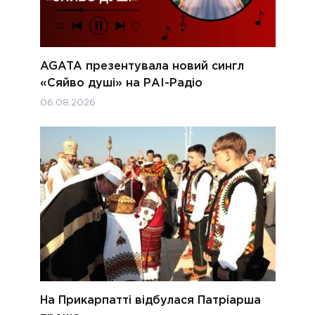
AGATA презентувала новий сингл
«Сяйво душі» на РАІ-Радіо
06.08.2026
На Прикарпатті відбулася Патріарша