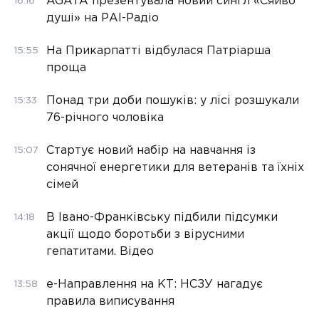
AGATA презентувала новий сингл «Сяйво
16:16
душі» на РАІ-Радіо
На Прикарпатті відбулася Патріарша
15:55
проща
Понад три доби пошуків: у лісі розшукали
15:33
76-річного чоловіка
Стартує новий набір на навчання із
15:07
сонячної енергетики для ветеранів та їхніх
сімей
В Івано-Франківську підбили підсумки
14:18
акції щодо боротьби з вірусними
гепатитами. Відео
е-Направлення на КТ: НСЗУ нагадує
13:58
правила виписування