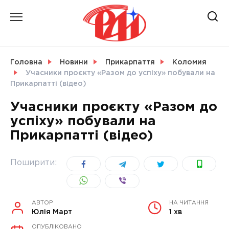
Skip
to
content
НОВИНИ
Головна
Новини
Прикарпаття
Коломия
Учасники проєкту «Разом до успіху» побували на
СВІТ
Прикарпатті (відео)
Учасники проєкту «Разом до
успіху» побували на
Прикарпатті (відео)
УКРАЇНА
Поширити:
АВТОР
НА ЧИТАННЯ
Юлія Март
1 хв
ОПУБЛІКОВАНО