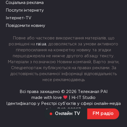
Соціальна реклама
Послуги інтернету
Інтернет-TV
Повідомити новину
Повне або часткове використання матеріалів, що
розміщені на
rai.ua
, дозволяється за умови активного
гіперпосилання на конкретну новину та згадки
першоджерела не нижче другого абзацу тексту.
Матеріали з позначкою Новини компаній, Варто знати,
Спецрепортаж публікуються на правах реклами. За
достовірність рекламної інформації відповідальність
несе рекламодавець
Всі права захищено © 2026 Телеканал РАІ
made with love
| Hi-IT Studio
Ідентифікатор у Реєстрі суб’єктів у сфері онлайн-медіа
rai.ua R40-00967
Онлайн TV
FM радіо