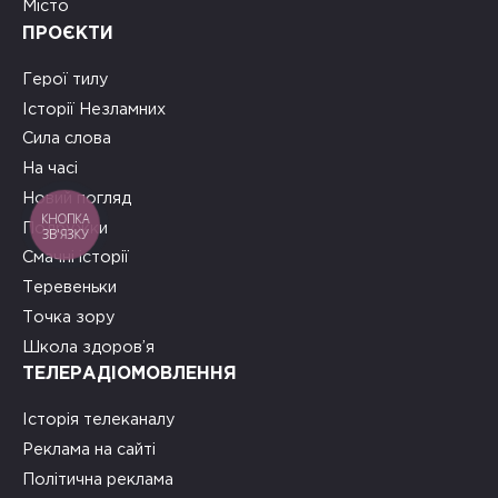
Місто
ПРОЄКТИ
Герої тилу
Історії Незламних
Сила слова
На часі
Новий погляд
КНОПКА
Подружки
ЗВ'ЯЗКУ
Смачні історії
Теревеньки
Точка зору
Школа здоров’я
ТЕЛЕРАДІОМОВЛЕННЯ
Історія телеканалу
Реклама на сайті
Політична реклама