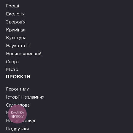
Гроші
Екологія
Здоров’я
Кримінал
Культура
Наука та ІТ
Новини компаній
Спорт
Місто
ПРОЄКТИ
Герої тилу
Історії Незламних
Сила слова
КНОПКА
На часі
ЗВ'ЯЗКУ
Новий погляд
Подружки