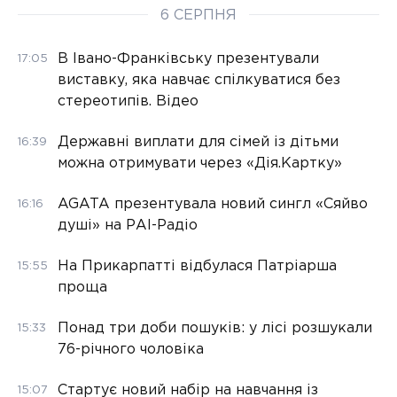
6 СЕРПНЯ
В Івано-Франківську презентували
17:05
виставку, яка навчає спілкуватися без
стереотипів. Відео
Державні виплати для сімей із дітьми
16:39
можна отримувати через «Дія.Картку»
AGATA презентувала новий сингл «Сяйво
16:16
душі» на РАІ-Радіо
На Прикарпатті відбулася Патріарша
15:55
проща
Понад три доби пошуків: у лісі розшукали
15:33
76-річного чоловіка
Стартує новий набір на навчання із
15:07