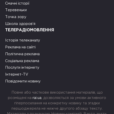
Смачні історії
Теревеньки
Точка зору
Школа здоров’я
ТЕЛЕРАДІОМОВЛЕННЯ
Історія телеканалу
Реклама на сайті
Політична реклама
Соціальна реклама
Послуги інтернету
Інтернет-TV
Повідомити новину
Повне або часткове використання матеріалів, що
розміщені на
rai.ua
, дозволяється за умови активного
гіперпосилання на конкретну новину та згадки
першоджерела не нижче другого абзацу тексту.
Матеріали з позначкою Новини компаній, Варто знати,