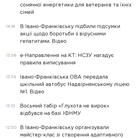
сонячної енергетики для ветеранів та їхніх
сімей
В Івано-Франківську підбили підсумки
14:18
акції щодо боротьби з вірусними
гепатитами. Відео
е-Направлення на КТ: НСЗУ нагадує
13:58
правила виписування
Івано-Франківська ОВА передала
13:34
шкільний автобус Надвірнянському ліцею
№1. Відео
Восьмий табір «Глухота не вирок»
13:10
відбувся на базі ІФНМУ
В Івано-Франківську організували
12:50
майстер-клас зі створення адаптивного