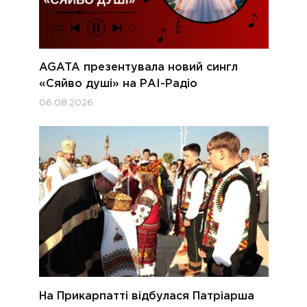
AGATA презентувала новий сингл
«Сяйво душі» на РАІ-Радіо
06.08.2026
На Прикарпатті відбулася Патріарша