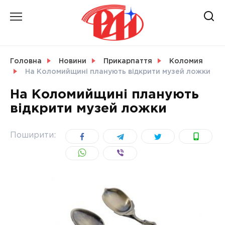
Skip
to
content
НОВИНИ
Головна
Новини
Прикарпаття
Коломия
На Коломийщині планують відкрити музей ложки
СВІТ
На Коломийщині планують
відкрити музей ложки
УКРАЇНА
Поширити: