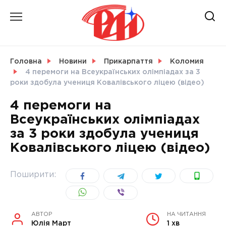
Skip
to
content
НОВИНИ
Головна
Новини
Прикарпаття
Коломия
4 перемоги на Всеукраїнських олімпіадах за 3
СВІТ
роки здобула учениця Ковалівського ліцею (відео)
4 перемоги на
Всеукраїнських олімпіадах
за 3 роки здобула учениця
УКРАЇНА
Ковалівського ліцею (відео)
Поширити:
АВТОР
НА ЧИТАННЯ
Юлія Март
1 хв