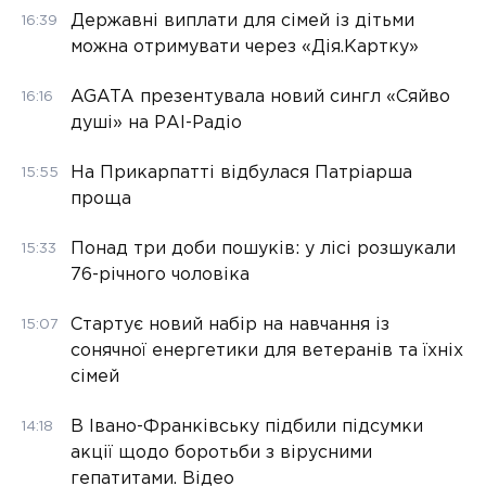
Державні виплати для сімей із дітьми
16:39
можна отримувати через «Дія.Картку»
AGATA презентувала новий сингл «Сяйво
16:16
душі» на РАІ-Радіо
На Прикарпатті відбулася Патріарша
15:55
проща
Понад три доби пошуків: у лісі розшукали
15:33
76-річного чоловіка
Стартує новий набір на навчання із
15:07
сонячної енергетики для ветеранів та їхніх
сімей
В Івано-Франківську підбили підсумки
14:18
акції щодо боротьби з вірусними
гепатитами. Відео