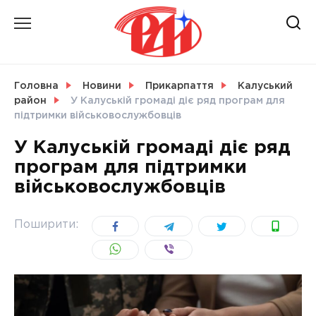
Skip
to
content
НОВИНИ
Головна
Новини
Прикарпаття
Калуський
район
У Калуській громаді діє ряд програм для
СВІТ
підтримки військовослужбовців
У Калуській громаді діє ряд
програм для підтримки
військовослужбовців
УКРАЇНА
Поширити: