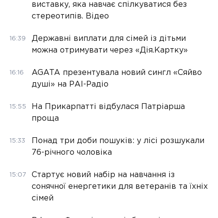
виставку, яка навчає спілкуватися без
стереотипів. Відео
Державні виплати для сімей із дітьми
16:39
можна отримувати через «Дія.Картку»
AGATA презентувала новий сингл «Сяйво
16:16
душі» на РАІ-Радіо
На Прикарпатті відбулася Патріарша
15:55
проща
Понад три доби пошуків: у лісі розшукали
15:33
76-річного чоловіка
Стартує новий набір на навчання із
15:07
сонячної енергетики для ветеранів та їхніх
сімей