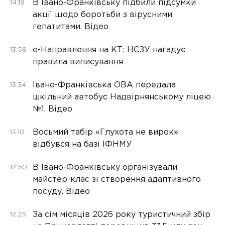
В Івано-Франківську підбили підсумки
14:18
акції щодо боротьби з вірусними
гепатитами. Відео
е-Направлення на КТ: НСЗУ нагадує
13:58
правила виписування
Івано-Франківська ОВА передала
13:34
шкільний автобус Надвірнянському ліцею
№1. Відео
Восьмий табір «Глухота не вирок»
13:10
відбувся на базі ІФНМУ
В Івано-Франківську організували
12:50
майстер-клас зі створення адаптивного
посуду. Відео
За сім місяців 2026 року туристичний збір
12:25