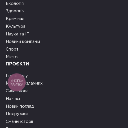
Екологія
Здоров’я
Кримінал
Культура
Наука та ІТ
Новини компаній
Спорт
Місто
ПРОЄКТИ
Герої тилу
КНОПКА
Історії Незламних
ЗВ'ЯЗКУ
Сила слова
На часі
Новий погляд
Подружки
Смачні історії