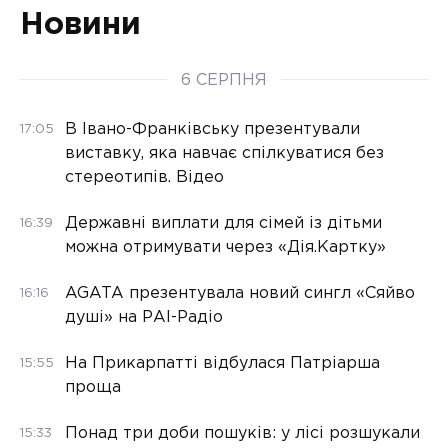
Новини
6 СЕРПНЯ
В Івано-Франківську презентували
17:05
виставку, яка навчає спілкуватися без
стереотипів. Відео
Державні виплати для сімей із дітьми
16:39
можна отримувати через «Дія.Картку»
AGATA презентувала новий сингл «Сяйво
16:16
душі» на РАІ-Радіо
На Прикарпатті відбулася Патріарша
15:55
проща
Понад три доби пошуків: у лісі розшукали
15:33