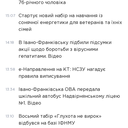
76-річного чоловіка
Стартує новий набір на навчання із
15:07
сонячної енергетики для ветеранів та їхніх
сімей
В Івано-Франківську підбили підсумки
14:18
акції щодо боротьби з вірусними
гепатитами. Відео
е-Направлення на КТ: НСЗУ нагадує
13:58
правила виписування
Івано-Франківська ОВА передала
13:34
шкільний автобус Надвірнянському ліцею
№1. Відео
Восьмий табір «Глухота не вирок»
13:10
відбувся на базі ІФНМУ