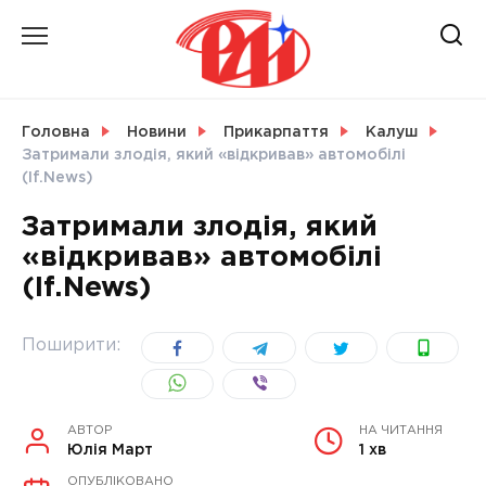
Skip
to
content
НОВИНИ
Головна
Новини
Прикарпаття
Калуш
Затримали злодія, який «відкривав» автомобілі
СВІТ
(If.News)
Затримали злодія, який
«відкривав» автомобілі
(If.News)
УКРАЇНА
Поширити:
АВТОР
НА ЧИТАННЯ
Юлія Март
1 хв
ОПУБЛІКОВАНО