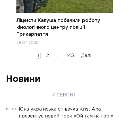
Ліцеїсти Калуша побачили роботу
кінологічного центру поліції
Прикарпаття
28.04.2026
Пагінація
1
2
…
145
Далі
записів
Новини
7 СЕРПНЯ
Юна українська співачка KristiAna
15:00
презентує новий трек «Ой там на горі»