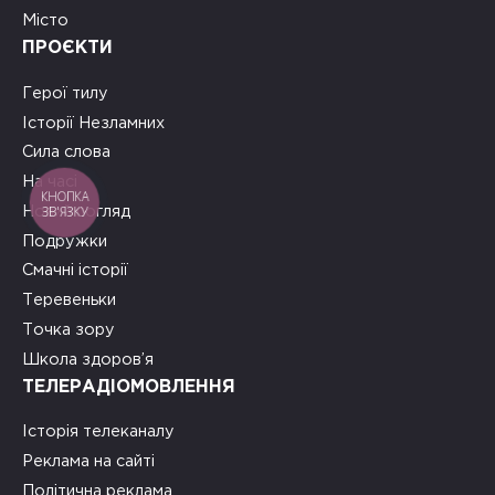
Місто
ПРОЄКТИ
Герої тилу
Історії Незламних
Сила слова
На часі
КНОПКА
ЗВ'ЯЗКУ
Новий погляд
Подружки
Смачні історії
Теревеньки
Точка зору
Школа здоров’я
ТЕЛЕРАДІОМОВЛЕННЯ
Історія телеканалу
Реклама на сайті
Політична реклама