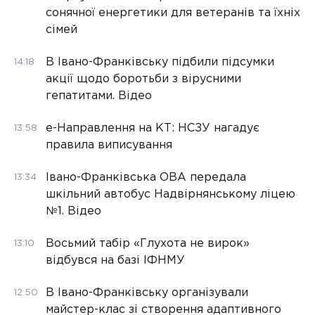
сонячної енергетики для ветеранів та їхніх
сімей
В Івано-Франківську підбили підсумки
14:18
акції щодо боротьби з вірусними
гепатитами. Відео
е-Направлення на КТ: НСЗУ нагадує
13:58
правила виписування
Івано-Франківська ОВА передала
13:34
шкільний автобус Надвірнянському ліцею
№1. Відео
Восьмий табір «Глухота не вирок»
13:10
відбувся на базі ІФНМУ
В Івано-Франківську організували
12:50
майстер-клас зі створення адаптивного