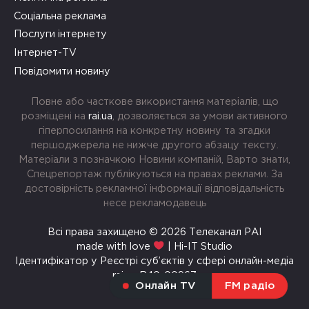
Соціальна реклама
Послуги інтернету
Інтернет-TV
Повідомити новину
Повне або часткове використання матеріалів, що
розміщені на
rai.ua
, дозволяється за умови активного
гіперпосилання на конкретну новину та згадки
першоджерела не нижче другого абзацу тексту.
Матеріали з позначкою Новини компаній, Варто знати,
Спецрепортаж публікуються на правах реклами. За
достовірність рекламної інформації відповідальність
несе рекламодавець
Всі права захищено © 2026 Телеканал РАІ
made with love
| Hi-IT Studio
Ідентифікатор у Реєстрі суб’єктів у сфері онлайн-медіа
rai.ua R40-00967
Онлайн TV
FM радіо