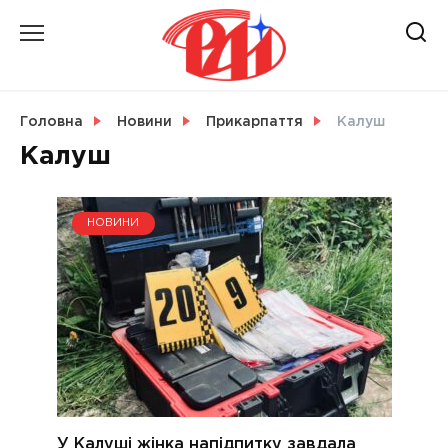
Skip
to
content
НОВИНИ
Головна
Новини
Прикарпаття
Калуш
Калуш
СВІТ
НОВИНИ
УКРАЇНА
У Калуші жінка напідпитку завдала