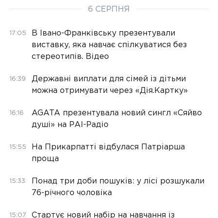
6 СЕРПНЯ
В Івано-Франківську презентували
17:05
виставку, яка навчає спілкуватися без
стереотипів. Відео
Державні виплати для сімей із дітьми
16:39
можна отримувати через «Дія.Картку»
AGATA презентувала новий сингл «Сяйво
16:16
душі» на РАІ-Радіо
На Прикарпатті відбулася Патріарша
15:55
проща
Понад три доби пошуків: у лісі розшукали
15:33
76-річного чоловіка
Стартує новий набір на навчання із
15:07