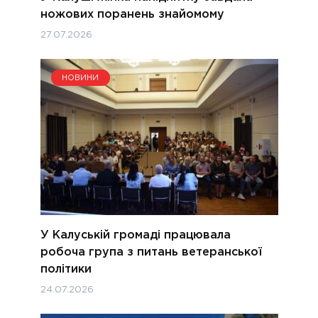
ножових поранень знайомому
27.07.2026
НОВИНИ
У Калуській громаді працювала
робоча група з питань ветеранської
політики
24.07.2026