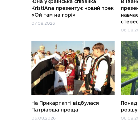
Юна українська співачка
В Іван
KristiAna презентує новий трек
презен
«Ой там на горі»
навчає
стерео
07.08.2026
06.08.2
На Прикарпатті відбулася
Понад 
Патріарша проща
розшук
06.08.2026
06.08.2