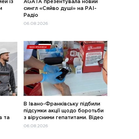
ей із
AGATA презентувала новий
и
сингл «Сяйво душі» на РАІ-
Радіо
06.08.2026
В Івано-Франківську підбили
підсумки акції щодо боротьби
в та
з вірусними гепатитами. Відео
06.08.2026