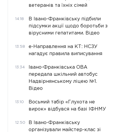
ветеранів та їхніх сімей
В Івано-Франківську підбили
14:18
підсумки акції щодо боротьби з
вірусними гепатитами. Відео
е-Направлення на КТ: НСЗУ
13:58
нагадує правила виписування
Івано-Франківська ОВА
13:34
передала шкільний автобус
Надвірнянському ліцею №1.
Відео
Восьмий табір «Глухота не
13:10
вирок» відбувся на базі ІФНМУ
В Івано-Франківську
12:50
організували майстер-клас зі