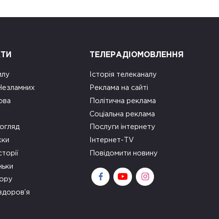
КТИ
ТЕЛЕРАДІОМОВЛЕННЯ
илу
Історія телеканалу
 Незламних
Реклама на сайті
ова
Політична реклама
Соціальна реклама
огляд
Послуги інтернету
ки
Інтернет-TV
сторії
Повідомити новину
ньки
зору
здоров’я