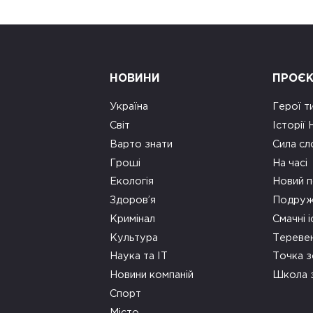
НОВИНИ
ПРОЄ
Україна
Герої т
Світ
Історії
Варто знати
Сила сл
Гроші
На часі
Екологія
Новий п
Здоров’я
Подруж
Кримінал
Смачні і
Культура
Тереве
Наука та ІТ
Точка 
Новини компаній
Школа 
Спорт
Місто