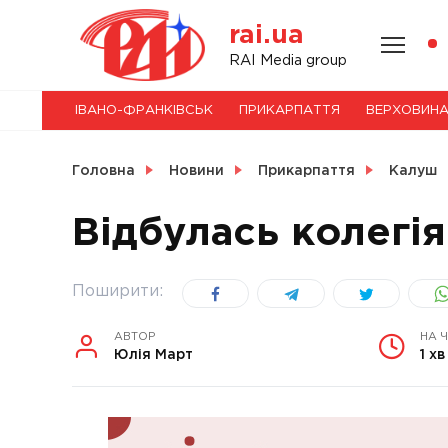
Skip
rai.ua
to
content
НОВИНИ
RAI Media group
ІВАНО-ФРАНКІВСЬК
ПРИКАРПАТТЯ
ВЕРХОВИН
СВІТ
Головна
Новини
Прикарпаття
Калуш
Відбулась колегі
УКРАЇНА
Поширити:
АВТОР
НА 
Юлія Март
1 хв