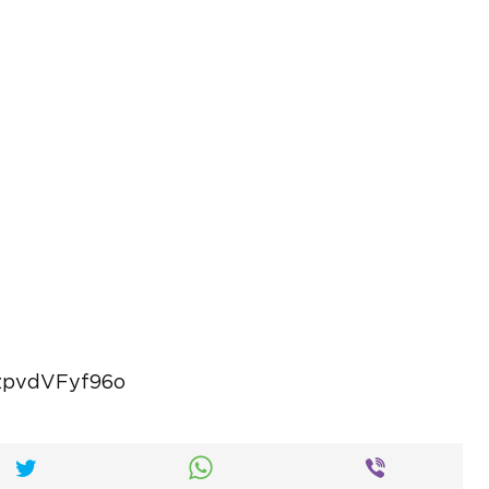
zpvdVFyf96o