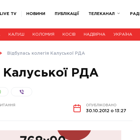
LIVE TV
НОВИНИ
ПУБЛІКАЦІЇ
ТЕЛЕКАНАЛ
РАД
А
КАЛУШ
КОЛОМИЯ
КОСІВ
НАДВІРНА
УКРАЇНА
Відбулась колегія Калуської РДА
я Калуської РДА
ЧИТАННЯ
ОПУБЛІКОВАНО
30.10.2012 о 13:27