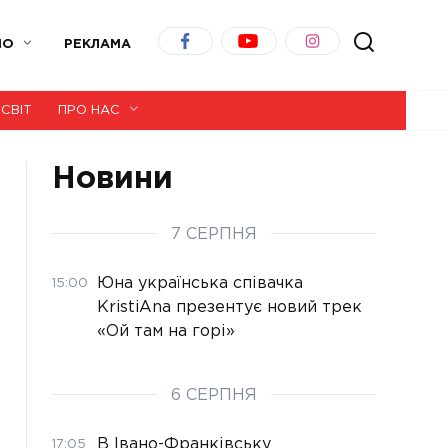
ІО
РЕКЛАМА
СВІТ
ПРО НАС
Новини
7 СЕРПНЯ
Юна українська співачка
15:00
KristiAna презентує новий трек
«Ой там на горі»
6 СЕРПНЯ
В Івано-Франківську
17:05