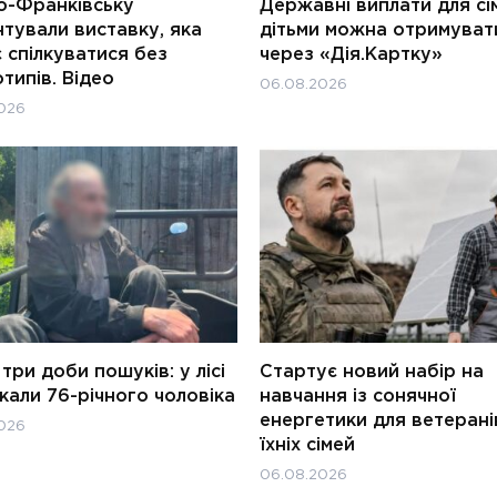
о-Франківську
Державні виплати для сім
тували виставку, яка
дітьми можна отримуват
 спілкуватися без
через «Дія.Картку»
типів. Відео
06.08.2026
026
три доби пошуків: у лісі
Стартує новий набір на
али 76-річного чоловіка
навчання із сонячної
енергетики для ветерані
026
їхніх сімей
06.08.2026