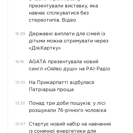
презентували виставку, яка
навчає спілкуватися без
стереотипів. Відео
Державні виплати для сімей із
16:39
дітьми можна отримувати через
«Дія.Картку»
AGATA презентувала новий
16:16
сингл «Сяйво душі» на РАІ-Радіо
На Прикарпатті відбулася
15:55
Патріарша проща
Понад три доби пошуків: у лісі
15:33
розшукали 76-річного чоловіка
Стартує новий набір на навчання
15:07
із сонячної енергетики для