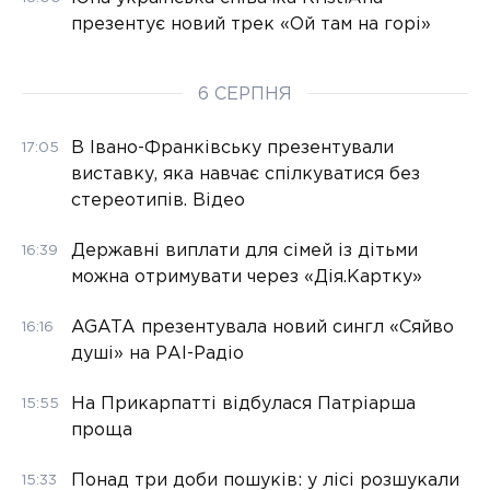
презентує новий трек «Ой там на горі»
6 СЕРПНЯ
В Івано-Франківську презентували
17:05
виставку, яка навчає спілкуватися без
стереотипів. Відео
Державні виплати для сімей із дітьми
16:39
можна отримувати через «Дія.Картку»
AGATA презентувала новий сингл «Сяйво
16:16
душі» на РАІ-Радіо
На Прикарпатті відбулася Патріарша
15:55
проща
Понад три доби пошуків: у лісі розшукали
15:33