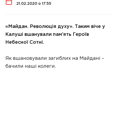
21.02.2020 о 17:55
«Майдан. Революція духу». Таким віче у
Калуші вшанували пам’ять Героїв
Небесної Сотні.
Як вшановували загиблих на Майдані –
бачили наші колеги.