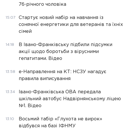
76-річного чоловіка
Стартує новий набір на навчання із
15:07
сонячної енергетики для ветеранів та їхніх
сімей
В Івано-Франківську підбили підсумки
14:18
акції щодо боротьби з вірусними
гепатитами. Відео
е-Направлення на КТ: НСЗУ нагадує
13:58
правила виписування
Івано-Франківська ОВА передала
13:34
шкільний автобус Надвірнянському ліцею
№1. Відео
Восьмий табір «Глухота не вирок»
13:10
відбувся на базі ІФНМУ