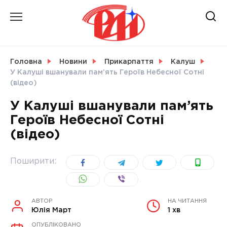
Skip
to
content
НОВИНИ
Головна
Новини
Прикарпаття
Калуш
У Калуші вшанували пам’ять Героїв Небесної Сотні
СВІТ
(відео)
У Калуші вшанували пам’ять
Героїв Небесної Сотні
(відео)
УКРАЇНА
Поширити:
АВТОР
НА ЧИТАННЯ
Юлія Март
1 хв
ОПУБЛІКОВАНО