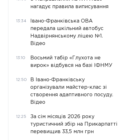
нагадує правила виписування
Івано-Франківська ОВА
13:34
передала шкільний автобус
Надвірнянському ліцею №1.
Відео
Восьмий табір «Глухота не
13:10
вирок» відбувся на базі ІФНМУ
В Івано-Франківську
12:50
організували майстер-клас зі
створення адаптивного посуду.
Відео
За сім місяців 2026 року
12:25
туристичний збір на Прикарпатті
перевищив 33,5 млн грн