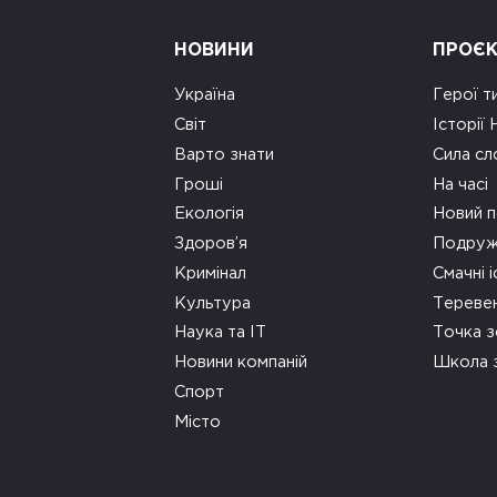
НОВИНИ
ПРОЄ
Україна
Герої т
Світ
Історії
Варто знати
Сила сл
Гроші
На часі
Екологія
Новий п
Здоров’я
Подруж
Кримінал
Смачні і
Культура
Тереве
Наука та ІТ
Точка 
Новини компаній
Школа 
Спорт
Місто