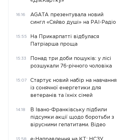
«Дія.Картку»
AGATA презентувала новий
16:16
сингл «Сяйво душі» на РАІ-Радіо
На Прикарпатті відбулася
15:55
Патріарша проща
Понад три доби пошуків: у лісі
15:33
розшукали 76-річного чоловіка
Стартує новий набір на навчання
15:07
із сонячної енергетики для
ветеранів та їхніх сімей
В Івано-Франківську підбили
14:18
підсумки акції щодо боротьби з
вірусними гепатитами. Відео
е-Направлення на КТ: НСЗУ
13:58