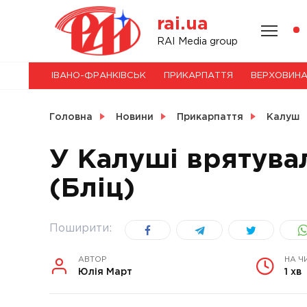
Skip
rai.ua
to
content
НОВИНИ
RAI Media group
ІВАНО-ФРАНКІВСЬК
ПРИКАРПАТТЯ
ВЕРХОВИН
СВІТ
Головна
Новини
Прикарпаття
Калуш
У Калуші врятува
(Бліц)
УКРАЇНА
Поширити:
АВТОР
НА Ч
Юлія Март
1 хв