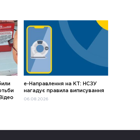
били
е-Направлення на КТ: НСЗУ
отьби
нагадує правила виписування
Відео
06.08.2026