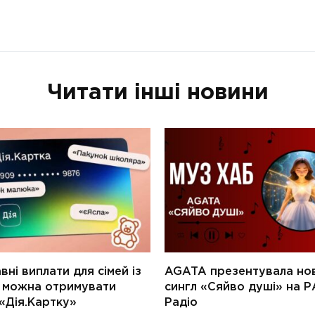
Читати інші новини
ні виплати для сімей із
AGATA презентувала но
и можна отримувати
сингл «Сяйво душі» на Р
«Дія.Картку»
Радіо