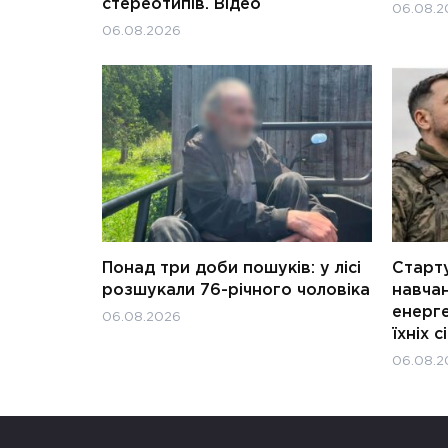
стереотипів. Відео
06.08.2
06.08.2026
Понад три доби пошуків: у лісі
Старту
розшукали 76-річного чоловіка
навчан
енерге
06.08.2026
їхніх с
06.08.2