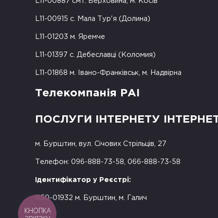
L11-00887 смт. Верховина, м. Косів
L11-00915 с. Мала Тур'я (Долина)
L11-01203 м. Яремче
L11-01397 с. Дебеславці (Коломия)
L11-01868 м. Івано-Франківськ, м. Надвірна
Телекомпанія РАІ
ПОСЛУГИ ІНТЕРНЕТУ ІНТЕРНЕ
м. Бурштин, вул. Січових Стрільців, 27
Телефон: 096-888-73-58, 066-888-73-58
Ідентифікатор у Реєстрі:
R50-01932 м. Бурштин, м. Галич
КНОПКА