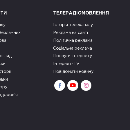
КТИ
ТЕЛЕРАДІОМОВЛЕННЯ
илу
Історія телеканалу
 Незламних
Реклама на сайті
ова
Політична реклама
Соціальна реклама
огляд
Послуги інтернету
ки
Інтернет-TV
сторії
Повідомити новину
ньки
зору
здоров’я