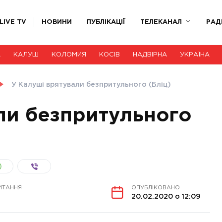
LIVE TV
НОВИНИ
ПУБЛІКАЦІЇ
ТЕЛЕКАНАЛ
РАД
А
КАЛУШ
КОЛОМИЯ
КОСІВ
НАДВІРНА
УКРАЇНА
У Калуші врятували безпритульного (Бліц)
ли безпритульного
ИТАННЯ
ОПУБЛІКОВАНО
20.02.2020 о 12:09