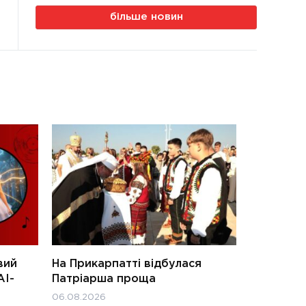
більше новин
вий
На Прикарпатті відбулася
АІ-
Патріарша проща
06.08.2026