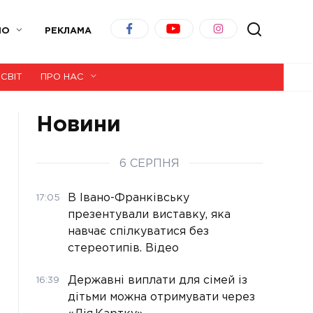
ІО
РЕКЛАМА
СВІТ
ПРО НАС
Новини
6 СЕРПНЯ
В Івано-Франківську
17:05
презентували виставку, яка
навчає спілкуватися без
стереотипів. Відео
Державні виплати для сімей із
16:39
дітьми можна отримувати через