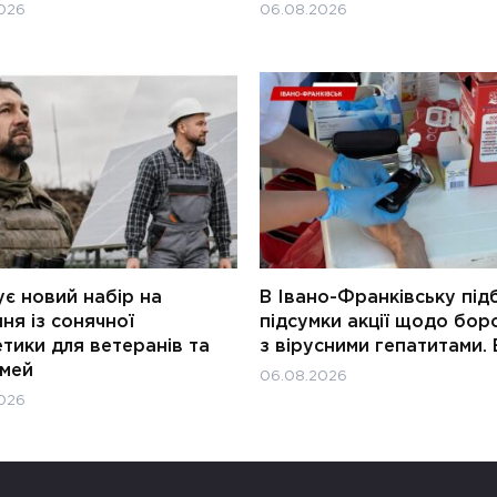
026
06.08.2026
є новий набір на
В Івано-Франківську під
ня із сонячної
підсумки акції щодо бор
тики для ветеранів та
з вірусними гепатитами. 
імей
06.08.2026
026