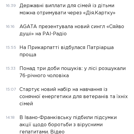
Державні виплати для сімей із дітьми
16:39
можна отримувати через «Дія.Картку»
AGATA презентувала новий сингл «Сяйво
16:16
душі» на РАІ-Радіо
На Прикарпатті відбулася Патріарша
15:55
проща
Понад три доби пошуків: у лісі розшукали
15:33
76-річного чоловіка
Стартує новий набір на навчання із
15:07
сонячної енергетики для ветеранів та їхніх
сімей
В Івано-Франківську підбили підсумки
14:18
акції щодо боротьби з вірусними
гепатитами. Відео