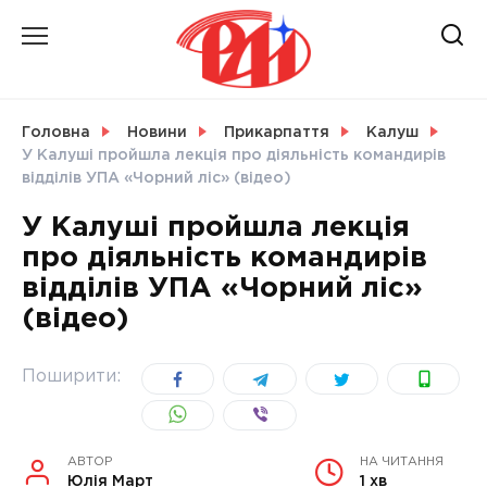
Skip
to
content
НОВИНИ
Головна
Новини
Прикарпаття
Калуш
У Калуші пройшла лекція про діяльність командирів
СВІТ
відділів УПА «Чорний ліс» (відео)
У Калуші пройшла лекція
про діяльність командирів
відділів УПА «Чорний ліс»
УКРАЇНА
(відео)
Поширити:
АВТОР
НА ЧИТАННЯ
Юлія Март
1 хв