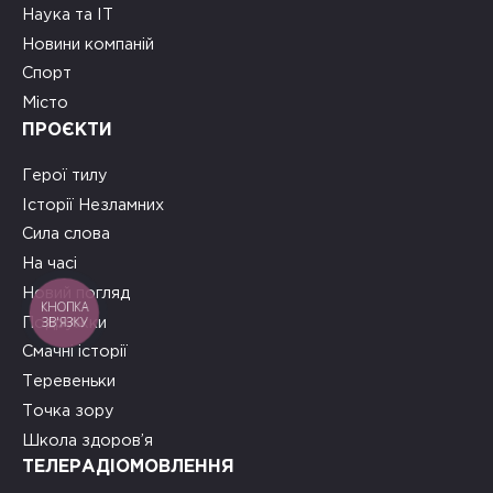
Наука та ІТ
Новини компаній
Спорт
Місто
ПРОЄКТИ
Герої тилу
Історії Незламних
Сила слова
На часі
Новий погляд
КНОПКА
ЗВ'ЯЗКУ
Подружки
Смачні історії
Теревеньки
Точка зору
Школа здоров’я
ТЕЛЕРАДІОМОВЛЕННЯ