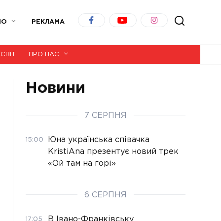
ІО
РЕКЛАМА
СВІТ
ПРО НАС
Новини
7 СЕРПНЯ
Юна українська співачка
15:00
KristiAna презентує новий трек
«Ой там на горі»
6 СЕРПНЯ
В Івано-Франківську
17:05