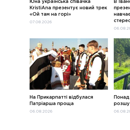
Юна українська співачка
В Іван
KristiAna презентує новий трек
презен
«Ой там на горі»
навчає
стерео
07.08.2026
06.08.2
На Прикарпатті відбулася
Понад 
Патріарша проща
розшук
06.08.2026
06.08.2