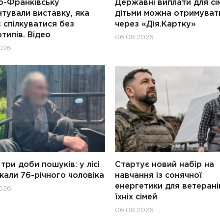
о-Франківську
Державні виплати для сім
тували виставку, яка
дітьми можна отримуват
 спілкуватися без
через «Дія.Картку»
типів. Відео
06.08.2026
026
три доби пошуків: у лісі
Стартує новий набір на
али 76-річного чоловіка
навчання із сонячної
енергетики для ветерані
026
їхніх сімей
06.08.2026