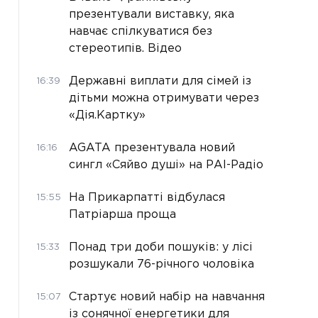
презентували виставку, яка
навчає спілкуватися без
стереотипів. Відео
Державні виплати для сімей із
16:39
дітьми можна отримувати через
«Дія.Картку»
AGATA презентувала новий
16:16
сингл «Сяйво душі» на РАІ-Радіо
На Прикарпатті відбулася
15:55
Патріарша проща
Понад три доби пошуків: у лісі
15:33
розшукали 76-річного чоловіка
Стартує новий набір на навчання
15:07
із сонячної енергетики для