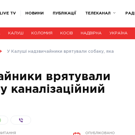
LIVE TV
НОВИНИ
ПУБЛІКАЦІЇ
ТЕЛЕКАНАЛ
РАД
А
КАЛУШ
КОЛОМИЯ
КОСІВ
НАДВІРНА
УКРАЇНА
У Калуші надзвичайники врятували собаку, яка
айники врятували
 у каналізаційний
ЧИТАННЯ
ОПУБЛІКОВАНО