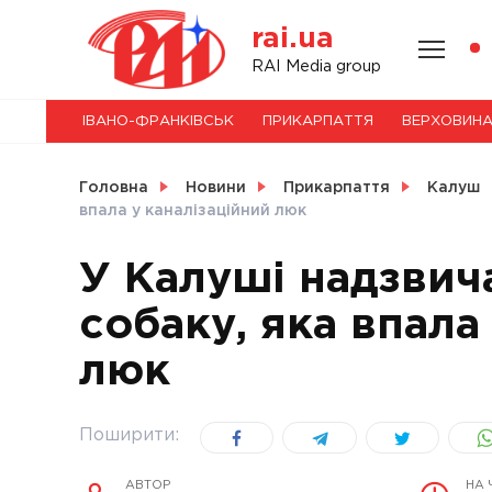
Skip
rai.ua
to
content
НОВИНИ
RAI Media group
ІВАНО-ФРАНКІВСЬК
ПРИКАРПАТТЯ
ВЕРХОВИН
СВІТ
Головна
Новини
Прикарпаття
Калуш
впала у каналізаційний люк
У Калуші надзвич
УКРАЇНА
собаку, яка впала
люк
Поширити:
АВТОР
НА 