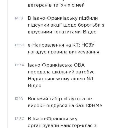
ветеранів та їхніх сімей
В Івано-Франківську підбили
14:18
підсумки акції щодо боротьби з
вірусними гепатитами. Відео
е-Направлення на КТ: НСЗУ
13:58
нагадує правила виписування
Івано-Франківська ОВА
13:34
передала шкільний автобус
Надвірнянському ліцею №1.
Відео
Восьмий табір «Глухота не
13:10
вирок» відбувся на базі ІФНМУ
В Івано-Франківську
12:50
організували майстер-клас зі