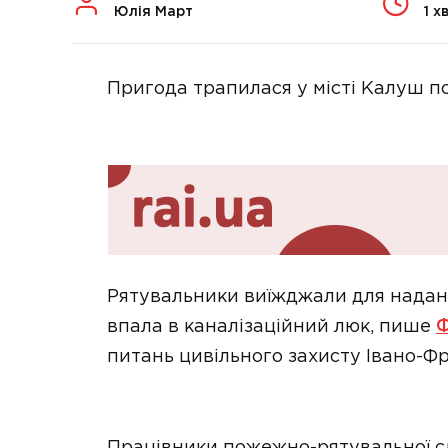
Юлія Март
1 х
Пригода трапилася у місті Калуш п
Рятувальники виїжджали для надан
впала в каналізаційний люк, пише
Ф
питань цивільного захисту Івано-Фр