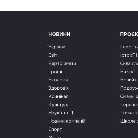
НОВИНИ
ПРОЄ
Україна
Герої т
Світ
Історії
Варто знати
Сила сл
Гроші
На часі
Екологія
Новий п
Здоров’я
Подруж
Кримінал
Смачні і
Культура
Тереве
Наука та ІТ
Точка 
Новини компаній
Школа 
Спорт
Місто