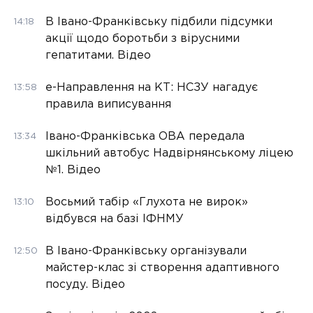
В Івано-Франківську підбили підсумки
14:18
акції щодо боротьби з вірусними
гепатитами. Відео
е-Направлення на КТ: НСЗУ нагадує
13:58
правила виписування
Івано-Франківська ОВА передала
13:34
шкільний автобус Надвірнянському ліцею
№1. Відео
Восьмий табір «Глухота не вирок»
13:10
відбувся на базі ІФНМУ
В Івано-Франківську організували
12:50
майстер-клас зі створення адаптивного
посуду. Відео