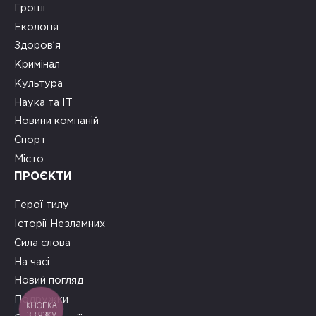
Гроші
Екологія
Здоров’я
Кримінал
Культура
Наука та ІТ
Новини компаній
Спорт
Місто
ПРОЄКТИ
Герої тилу
Історії Незламних
Сила слова
На часі
Новий погляд
Подружки
КНОПКА
ЗВ'ЯЗКУ