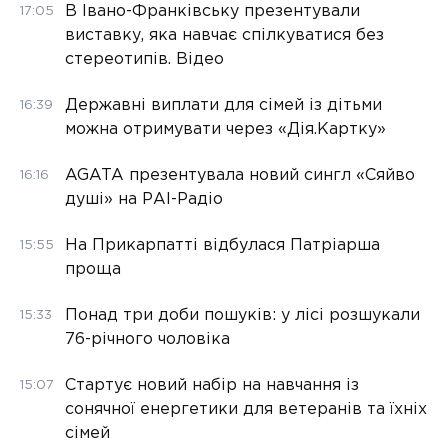
В Івано-Франківську презентували
17:05
виставку, яка навчає спілкуватися без
стереотипів. Відео
Державні виплати для сімей із дітьми
16:39
можна отримувати через «Дія.Картку»
AGATA презентувала новий сингл «Сяйво
16:16
душі» на РАІ-Радіо
На Прикарпатті відбулася Патріарша
15:55
проща
Понад три доби пошуків: у лісі розшукали
15:33
76-річного чоловіка
Стартує новий набір на навчання із
15:07
сонячної енергетики для ветеранів та їхніх
сімей