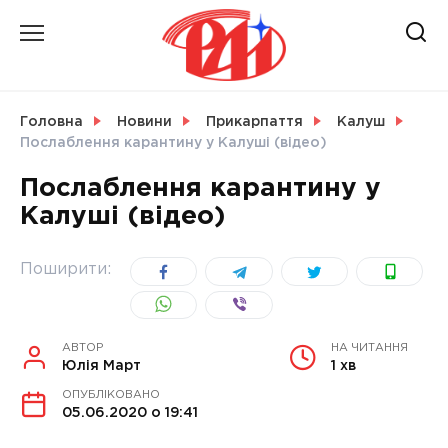
Skip
to
content
НОВИНИ
Головна
Новини
Прикарпаття
Калуш
Послаблення карантину у Калуші (відео)
СВІТ
Послаблення карантину у
Калуші (відео)
УКРАЇНА
Поширити:
АВТОР
НА ЧИТАННЯ
Юлія Март
1 хв
ОПУБЛІКОВАНО
05.06.2020 о 19:41