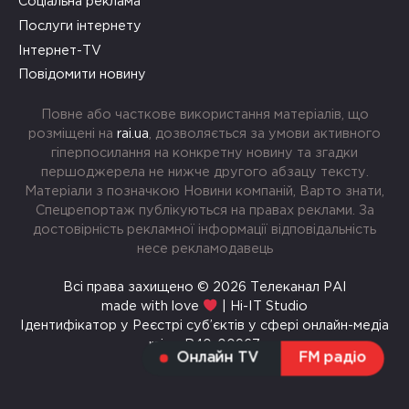
Соціальна реклама
Послуги інтернету
Інтернет-TV
Повідомити новину
Повне або часткове використання матеріалів, що
розміщені на
rai.ua
, дозволяється за умови активного
гіперпосилання на конкретну новину та згадки
першоджерела не нижче другого абзацу тексту.
Матеріали з позначкою Новини компаній, Варто знати,
Спецрепортаж публікуються на правах реклами. За
достовірність рекламної інформації відповідальність
несе рекламодавець
Всі права захищено © 2026 Телеканал РАІ
made with love
| Hi-IT Studio
Ідентифікатор у Реєстрі суб’єктів у сфері онлайн-медіа
rai.ua R40-00967
Онлайн TV
FM радіо