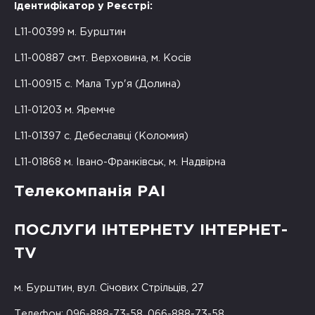
Ідентифікатор у Реєстрі:
L11-00399 м. Бурштин
L11-00887 смт. Верховина, м. Косів
L11-00915 с. Мала Тур'я (Долина)
L11-01203 м. Яремче
L11-01397 с. Дебеславці (Коломия)
L11-01868 м. Івано-Франківськ, м. Надвірна
Телекомпанія РАІ
ПОСЛУГИ ІНТЕРНЕТУ ІНТЕРНЕТ-
TV
м. Бурштин, вул. Січових Стрільців, 27
Телефон: 096-888-73-58, 066-888-73-58