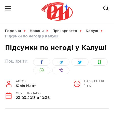
Skip
to
content
НОВИНИ
Головна
Новини
Прикарпаття
Калуш
Підсумки по негоді у Калуші
СВІТ
Підсумки по негоді у Калуші
Поширити:
УКРАЇНА
АВТОР
НА ЧИТАННЯ
Юлія Март
1 хв
ОПУБЛІКОВАНО
23.03.2013 о 10:36