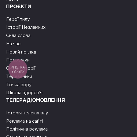
ПРОЄКТИ
Герої тилу
Історії Незламних
Сила слова
На часі
Новий погляд
Подружки
КНОПКА
Смачні історії
ЗВ'ЯЗКУ
Теревеньки
Точка зору
Школа здоров’я
ТЕЛЕРАДІОМОВЛЕННЯ
Історія телеканалу
Реклама на сайті
Політична реклама