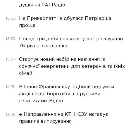
душі» на РАІ-Радіо
На Прикарпатті відбулася Патріарша
15:55
проща
Понад три доби пошуків: у лісі розшукали
15:33
76-річного чоловіка
Стартує новий набір на навчання із
15:07
сонячної енергетики для ветеранів та їхніх
сімей
В Івано-Франківську підбили підсумки
14:18
акції щодо боротьби з вірусними
гепатитами. Відео
е-Направлення на КТ: НСЗУ нагадує
13:58
правила виписування