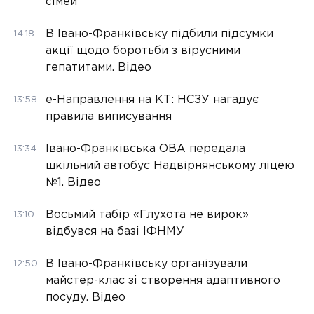
сімей
В Івано-Франківську підбили підсумки
14:18
акції щодо боротьби з вірусними
гепатитами. Відео
е-Направлення на КТ: НСЗУ нагадує
13:58
правила виписування
Івано-Франківська ОВА передала
13:34
шкільний автобус Надвірнянському ліцею
№1. Відео
Восьмий табір «Глухота не вирок»
13:10
відбувся на базі ІФНМУ
В Івано-Франківську організували
12:50
майстер-клас зі створення адаптивного
посуду. Відео