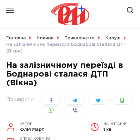
Skip
to
content
НОВИНИ
Головна
Новини
Прикарпаття
Калуш
На залізничному переїзді в Боднарові сталася ДТП
СВІТ
(Вікна)
На залізничному переїзді в
Боднарові сталася ДТП
(Вікна)
УКРАЇНА
Поширити:
АВТОР
НА ЧИТАННЯ
Юлія Март
1 хв
ОПУБЛІКОВАНО