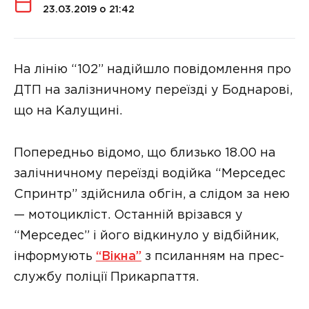
23.03.2019 о 21:42
На лінію “102” надійшло повідомлення про
ДТП на залізничному переїзді у Боднарові,
що на Калущині.
Попередньо відомо, що близько 18.00 на
залічничному переїзді водійка “Мерседес
Спринтр” здійснила обгін, а слідом за нею
— мотоцикліст. Останній врізався у
“Мерседес” і його відкинуло у відбійник,
інформують
“Вікна”
з псиланням на прес-
службу поліції Прикарпаття.