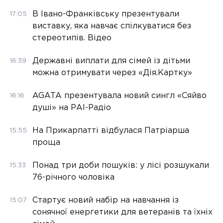
В Івано-Франківську презентували
17:05
виставку, яка навчає спілкуватися без
стереотипів. Відео
Державні виплати для сімей із дітьми
16:39
можна отримувати через «Дія.Картку»
AGATA презентувала новий сингл «Сяйво
16:16
душі» на РАІ-Радіо
На Прикарпатті відбулася Патріарша
15:55
проща
Понад три доби пошуків: у лісі розшукали
15:33
76-річного чоловіка
Стартує новий набір на навчання із
15:07
сонячної енергетики для ветеранів та їхніх