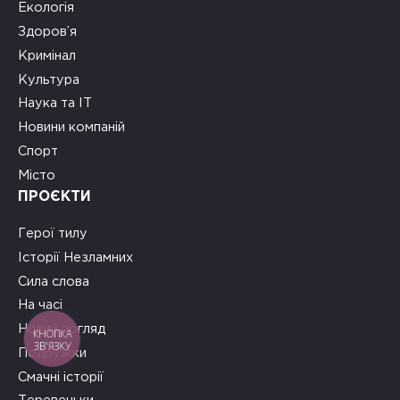
Екологія
Здоров’я
Кримінал
Культура
Наука та ІТ
Новини компаній
Спорт
Місто
ПРОЄКТИ
Герої тилу
Історії Незламних
Сила слова
На часі
Новий погляд
КНОПКА
ЗВ'ЯЗКУ
Подружки
Смачні історії