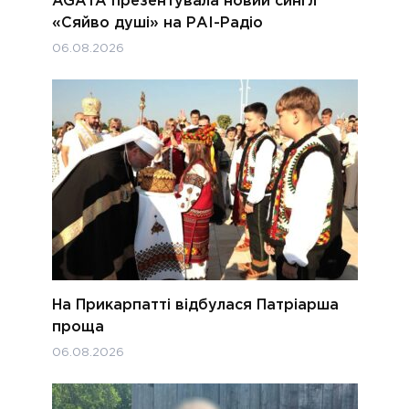
AGATA презентувала новий сингл
«Сяйво душі» на РАІ-Радіо
06.08.2026
На Прикарпатті відбулася Патріарша
проща
06.08.2026