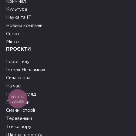
Кримінал
Культура
Наука та ІТ
Новини компаній
Спорт
Місто
ПРОЄКТИ
Герої тилу
Історії Незламних
Сила слова
На часі
Новий погляд
КНОПКА
ЗВ'ЯЗКУ
Подружки
Смачні історії
Теревеньки
Точка зору
Школа здоров’я