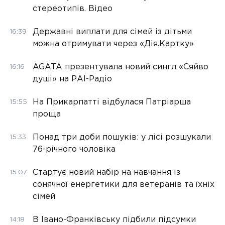
стереотипів. Відео
Державні виплати для сімей із дітьми
16:39
можна отримувати через «Дія.Картку»
AGATA презентувала новий сингл «Сяйво
16:16
душі» на РАІ-Радіо
На Прикарпатті відбулася Патріарша
15:55
проща
Понад три доби пошуків: у лісі розшукали
15:33
76-річного чоловіка
Стартує новий набір на навчання із
15:07
сонячної енергетики для ветеранів та їхніх
сімей
В Івано-Франківську підбили підсумки
14:18