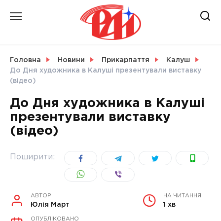
Skip
to
content
НОВИНИ
Головна
Новини
Прикарпаття
Калуш
До Дня художника в Калуші презентували виставку
СВІТ
(відео)
До Дня художника в Калуші
презентували виставку
(відео)
УКРАЇНА
Поширити:
АВТОР
НА ЧИТАННЯ
Юлія Март
1 хв
ОПУБЛІКОВАНО