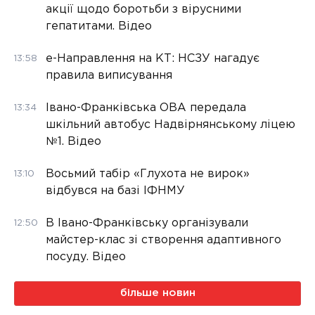
акції щодо боротьби з вірусними
гепатитами. Відео
е-Направлення на КТ: НСЗУ нагадує
13:58
правила виписування
Івано-Франківська ОВА передала
13:34
шкільний автобус Надвірнянському ліцею
№1. Відео
Восьмий табір «Глухота не вирок»
13:10
відбувся на базі ІФНМУ
В Івано-Франківську організували
12:50
майстер-клас зі створення адаптивного
посуду. Відео
більше новин