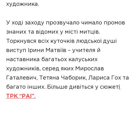
художника.
У ході заходу прозвучало чимало промов
знаних та відомих у місті митців.
Торкнувся всіх куточків людської душі
виступ Ірини Матвіїв – учителя й
наставника багатьох калуських
художників, серед яких Мирослав
Гаталевич, Тетяна Чаборик, Лариса Гох та
багато інших. Більше дивіться у сюжет
і
ТРК “РАІ”.