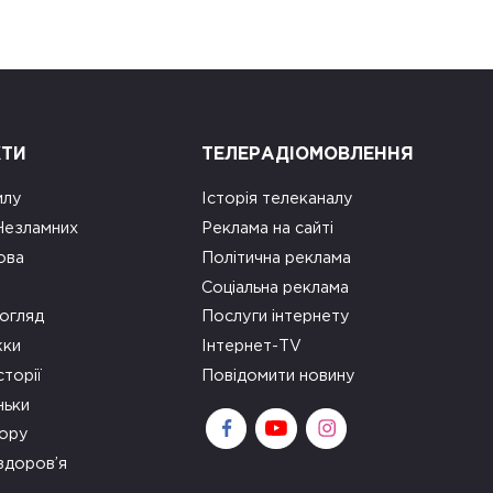
КТИ
ТЕЛЕРАДІОМОВЛЕННЯ
илу
Історія телеканалу
 Незламних
Реклама на сайті
ова
Політична реклама
Соціальна реклама
огляд
Послуги інтернету
ки
Інтернет-TV
сторії
Повідомити новину
ньки
зору
здоров’я