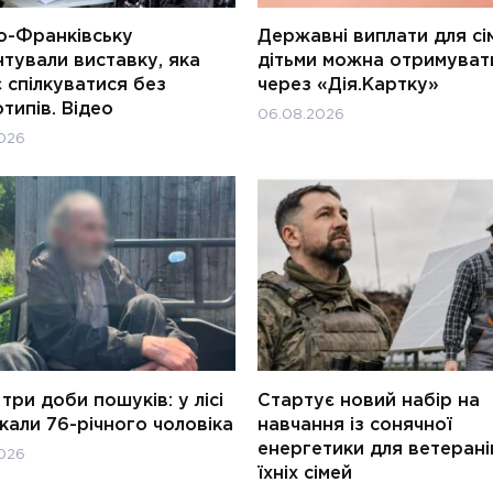
о-Франківську
Державні виплати для сім
тували виставку, яка
дітьми можна отримуват
 спілкуватися без
через «Дія.Картку»
типів. Відео
06.08.2026
026
три доби пошуків: у лісі
Стартує новий набір на
али 76-річного чоловіка
навчання із сонячної
енергетики для ветерані
026
їхніх сімей