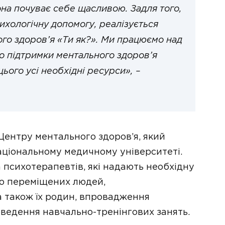
она почуває себе щасливою. Задля того,
хологічну допомогу, реалізується
го здоров’я «Ти як?». Ми працюємо над
о підтримки ментального здоров’я
ього усі необхідні ресурси», –
Центру ментального здоров’я, який
аціональному медичному університеті.
 психотерапевтів, які надають необхідну
ьо переміщених людей,
а також їх родин, впровадження
оведення навчально-тренінгових занять.