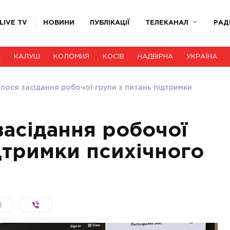
LIVE TV
НОВИНИ
ПУБЛІКАЦІЇ
ТЕЛЕКАНАЛ
РАД
А
КАЛУШ
КОЛОМИЯ
КОСІВ
НАДВІРНА
УКРАЇНА
лося засідання робочої групи з питань підтримки
засідання робочої
дтримки психічного