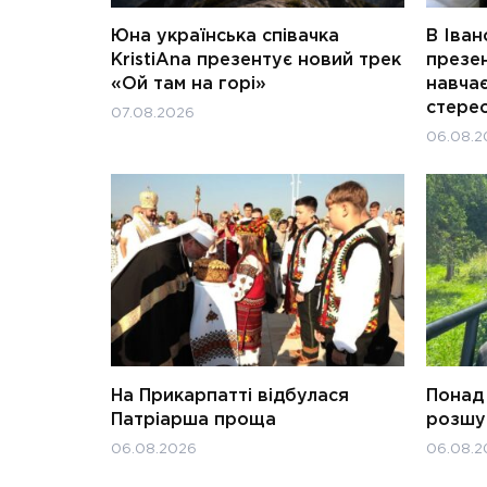
Юна українська співачка
В Іван
KristiAna презентує новий трек
презен
«Ой там на горі»
навчає
стерео
07.08.2026
06.08.2
На Прикарпатті відбулася
Понад 
Патріарша проща
розшук
06.08.2026
06.08.2