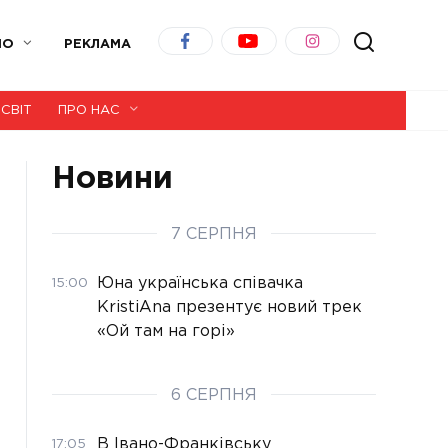
ІО
РЕКЛАМА
СВІТ
ПРО НАС
Новини
7 СЕРПНЯ
Юна українська співачка
15:00
KristiAna презентує новий трек
«Ой там на горі»
6 СЕРПНЯ
В Івано-Франківську
17:05