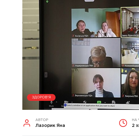
ЗДОРОВ'Я
АВТОР
НА
Лазорик Яна
2 х