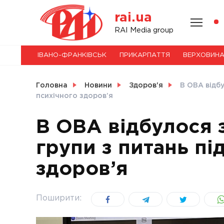
Skip
rai.ua
to
content
НОВИНИ
RAI Media group
ІВАНО-ФРАНКІВСЬК
ПРИКАРПАТТЯ
ВЕРХОВИН
СВІТ
Головна
Новини
Здоров'я
В ОВА відбу
психічного здоров’я
В ОВА відбулося 
УКРАЇНА
групи з питань пі
здоров’я
Поширити: