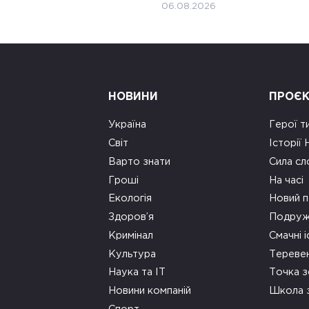
06.08.2026
НОВИНИ
ПРОЄ
Україна
Герої т
Світ
Історії
Варто знати
Сила сл
Гроші
На часі
Екологія
Новий п
Здоров’я
Подруж
Кримінал
Смачні і
Культура
Тереве
Наука та ІТ
Точка 
Новини компаній
Школа 