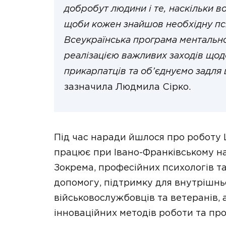
добробут людини і те, наскільки в
щоби кожен знайшов необхідну пси
Всеукраїнська програма ментально
реалізацією важливих заходів щод
прикарпатців та об’єднуємо задля ц
зазначила Людмила Сірко.
Під час наради йшлося про роботу 
працює при Івано-Франківському н
Зокрема, професійних психологів та
допомогу, підтримку для внутрішн
військовослужбовців та ветеранів, 
інноваційних методів роботи та пр