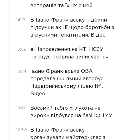
ветеранів та їхніх сімей
В Івано-Франківську підбили
14:18
підсумки акції щодо боротьби з
вірусними гепатитами. Відео
е-Направлення на КТ: НСЗУ
13:58
нагадує правила виписування
Івано-Франківська ОВА
13:34
передала шкільний автобус
Надвірнянському ліцею №1.
Відео
Восьмий табір «Глухота не
13:10
вирок» відбувся на базі ІФНМУ
В Івано-Франківську
12:50
організували майстер-клас зі