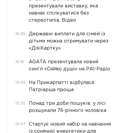
презентували виставку, яка
навчає спілкуватися без
стереотипів. Відео
Державні виплати для сімей із
16:39
дітьми можна отримувати через
«Дія.Картку»
AGATA презентувала новий
16:16
сингл «Сяйво душі» на РАІ-Радіо
На Прикарпатті відбулася
15:55
Патріарша проща
Понад три доби пошуків: у лісі
15:33
розшукали 76-річного чоловіка
Стартує новий набір на навчання
15:07
із сонячної енергетики для