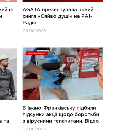
ей із
AGATA презентувала новий
и
сингл «Сяйво душі» на РАІ-
Радіо
06.08.2026
В Івано-Франківську підбили
підсумки акції щодо боротьби
в та
з вірусними гепатитами. Відео
06.08.2026