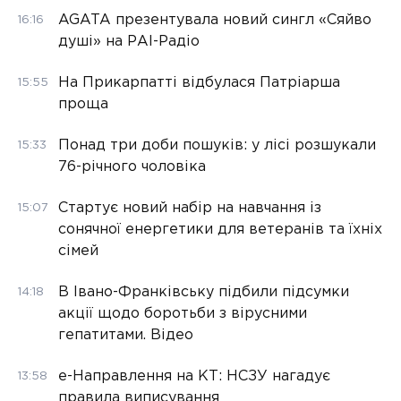
AGATA презентувала новий сингл «Сяйво
16:16
душі» на РАІ-Радіо
На Прикарпатті відбулася Патріарша
15:55
проща
Понад три доби пошуків: у лісі розшукали
15:33
76-річного чоловіка
Стартує новий набір на навчання із
15:07
сонячної енергетики для ветеранів та їхніх
сімей
В Івано-Франківську підбили підсумки
14:18
акції щодо боротьби з вірусними
гепатитами. Відео
е-Направлення на КТ: НСЗУ нагадує
13:58
правила виписування