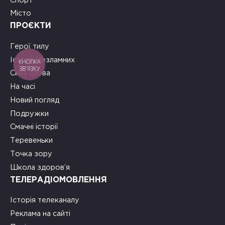
Спорт
Місто
ПРОЄКТИ
Герої тилу
Історії Незламних
КНОПКА
ЗВ'ЯЗКУ
Сила слова
На часі
Новий погляд
Подружки
Смачні історії
Теревеньки
Точка зору
Школа здоров’я
ТЕЛЕРАДІОМОВЛЕННЯ
Історія телеканалу
Реклама на сайті