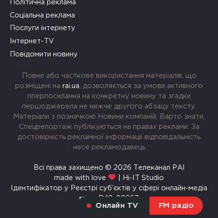
Політична реклама
Соціальна реклама
Послуги інтернету
Інтернет-TV
Повідомити новину
Повне або часткове використання матеріалів, що
розміщені на
rai.ua
, дозволяється за умови активного
гіперпосилання на конкретну новину та згадки
першоджерела не нижче другого абзацу тексту.
Матеріали з позначкою Новини компаній, Варто знати,
Спецрепортаж публікуються на правах реклами. За
достовірність рекламної інформації відповідальність
несе рекламодавець
Всі права захищено © 2026 Телеканал РАІ
made with love
| Hi-IT Studio
Ідентифікатор у Реєстрі суб’єктів у сфері онлайн-медіа
rai.ua R40-00967
Онлайн TV
FM радіо