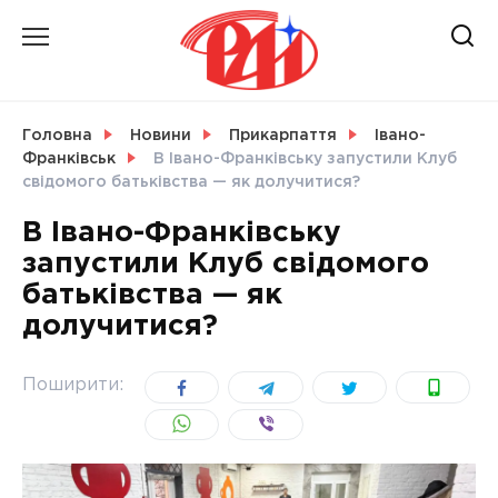
Skip
to
content
НОВИНИ
Головна
Новини
Прикарпаття
Івано-
Франківськ
В Івано-Франківську запустили Клуб
СВІТ
свідомого батьківства — як долучитися?
В Івано-Франківську
запустили Клуб свідомого
батьківства — як
УКРАЇНА
долучитися?
Поширити: