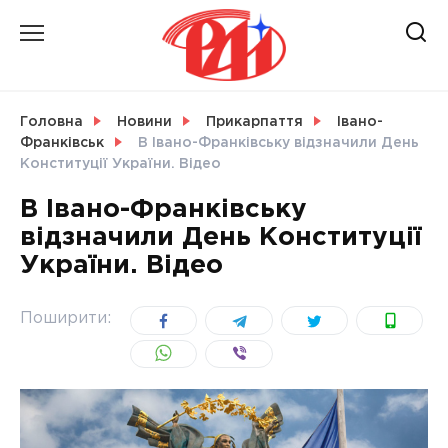
Skip
to
content
НОВИНИ
Головна
Новини
Прикарпаття
Івано-
Франківськ
В Івано-Франківську відзначили День
СВІТ
Конституції України. Відео
В Івано-Франківську
відзначили День Конституції
України. Відео
УКРАЇНА
Поширити: