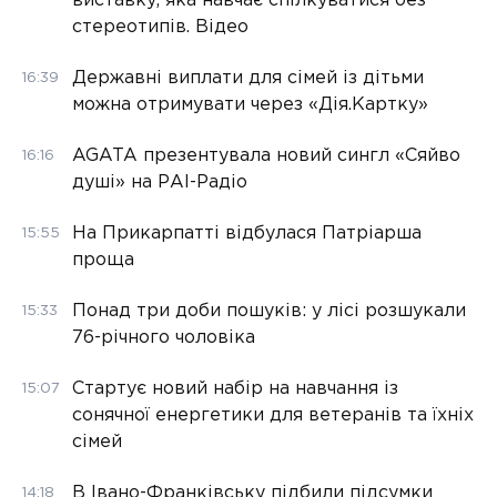
виставку, яка навчає спілкуватися без
стереотипів. Відео
Державні виплати для сімей із дітьми
16:39
можна отримувати через «Дія.Картку»
AGATA презентувала новий сингл «Сяйво
16:16
душі» на РАІ-Радіо
На Прикарпатті відбулася Патріарша
15:55
проща
Понад три доби пошуків: у лісі розшукали
15:33
76-річного чоловіка
Стартує новий набір на навчання із
15:07
сонячної енергетики для ветеранів та їхніх
сімей
В Івано-Франківську підбили підсумки
14:18