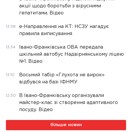
акції щодо боротьби з вірусними
гепатитами. Відео
е-Направлення на КТ: НСЗУ нагадує
13:58
правила виписування
Івано-Франківська ОВА передала
13:34
шкільний автобус Надвірнянському ліцею
№1. Відео
Восьмий табір «Глухота не вирок»
13:10
відбувся на базі ІФНМУ
В Івано-Франківську організували
12:50
майстер-клас зі створення адаптивного
посуду. Відео
більше новин