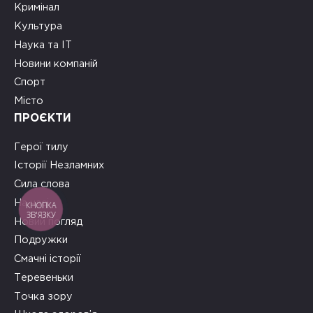
Кримінал
Культура
Наука та ІТ
Новини компаній
Спорт
Місто
ПРОЄКТИ
Герої тилу
Історії Незламних
Сила слова
На часі
КНОПКА
ЗВ'ЯЗКУ
Новий погляд
Подружки
Смачні історії
Теревеньки
Точка зору