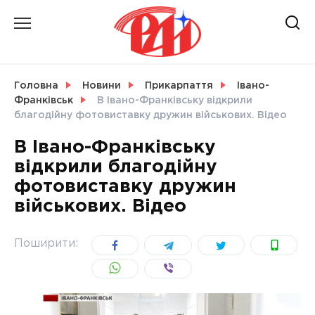
Skip
to
content
НОВИНИ
Головна
Новини
Прикарпаття
Івано-
Франківськ
В Івано-Франківську відкрили
СВІТ
благодійну фотовиставку дружин військових. Відео
В Івано-Франківську
відкрили благодійну
фотовиставку дружин
УКРАЇНА
військових. Відео
Поширити: