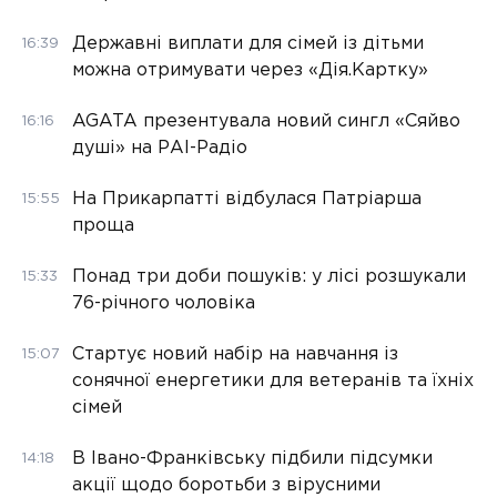
Державні виплати для сімей із дітьми
16:39
можна отримувати через «Дія.Картку»
AGATA презентувала новий сингл «Сяйво
16:16
душі» на РАІ-Радіо
На Прикарпатті відбулася Патріарша
15:55
проща
Понад три доби пошуків: у лісі розшукали
15:33
76-річного чоловіка
Стартує новий набір на навчання із
15:07
сонячної енергетики для ветеранів та їхніх
сімей
В Івано-Франківську підбили підсумки
14:18
акції щодо боротьби з вірусними