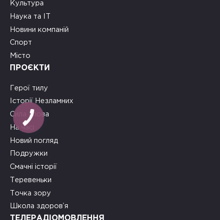
Культура
Наука та ІТ
Новини компаній
Спорт
Місто
ПРОЄКТИ
Герої тилу
Історії Незламних
Сила слова
КНОПКА
ЗВ'ЯЗКУ
На часі
Новий погляд
Подружки
Смачні історії
Теревеньки
Точка зору
Школа здоров’я
ТЕЛЕРАДІОМОВЛЕННЯ