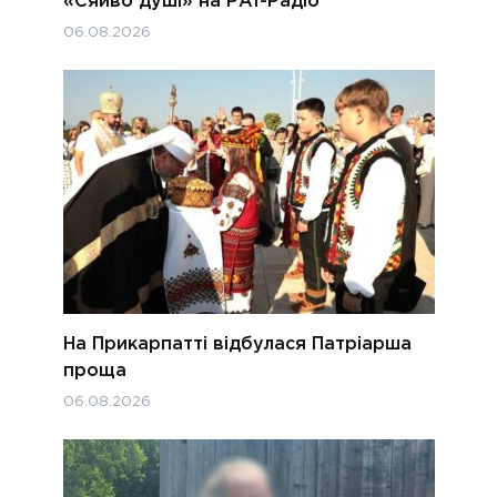
«Сяйво душі» на РАІ-Радіо
06.08.2026
На Прикарпатті відбулася Патріарша
проща
06.08.2026