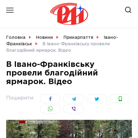
Skip
to
content
НОВИНИ
Головна
Новини
Прикарпаття
Івано-
Франківськ
В Івано-Франківську провели
СВІТ
благодійний ярмарок. Відео
В Івано-Франківську
провели благодійний
ярмарок. Відео
УКРАЇНА
Поширити: