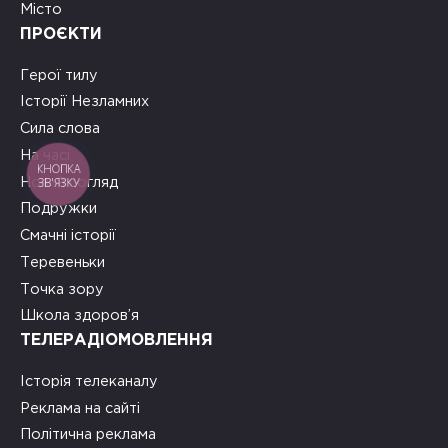
Місто
ПРОЄКТИ
Герої тилу
Історії Незламних
Сила слова
На часі
КНОПКА
ЗВ'ЯЗКУ
Новий погляд
Подружки
Смачні історії
Теревеньки
Точка зору
Школа здоров’я
ТЕЛЕРАДІОМОВЛЕННЯ
Історія телеканалу
Реклама на сайті
Політична реклама