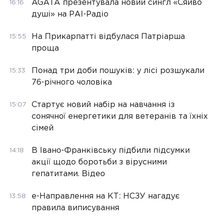
AGATA презентувала новий сингл «Сяйво
16:16
душі» на РАІ-Радіо
На Прикарпатті відбулася Патріарша
15:55
проща
Понад три доби пошуків: у лісі розшукали
15:33
76-річного чоловіка
Стартує новий набір на навчання із
15:07
сонячної енергетики для ветеранів та їхніх
сімей
В Івано-Франківську підбили підсумки
14:18
акції щодо боротьби з вірусними
гепатитами. Відео
е-Направлення на КТ: НСЗУ нагадує
13:58
правила виписування