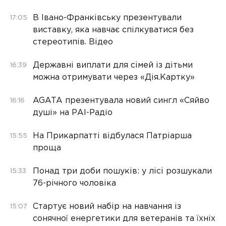
В Івано-Франківську презентували
17:05
виставку, яка навчає спілкуватися без
стереотипів. Відео
Державні виплати для сімей із дітьми
16:39
можна отримувати через «Дія.Картку»
AGATA презентувала новий сингл «Сяйво
16:16
душі» на РАІ-Радіо
На Прикарпатті відбулася Патріарша
15:55
проща
Понад три доби пошуків: у лісі розшукали
15:33
76-річного чоловіка
Стартує новий набір на навчання із
15:07
сонячної енергетики для ветеранів та їхніх