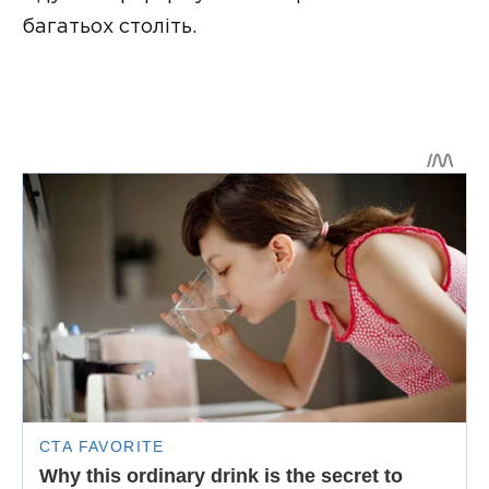
багатьох століть.