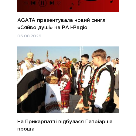
AGATA презентувала новий сингл
«Сяйво душі» на РАІ-Радіо
06.08.2026
На Прикарпатті відбулася Патріарша
проща