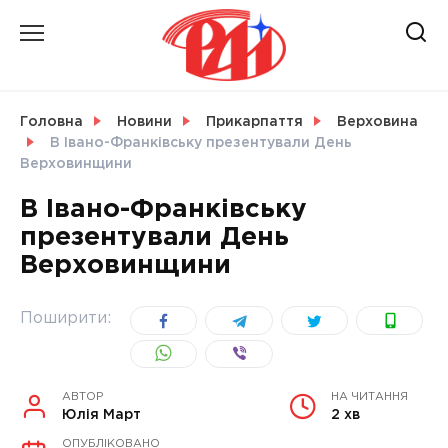
Skip
to
content
НОВИНИ
Головна
Новини
Прикарпаття
Верховина
В Івано-Франківську презентували День
СВІТ
Верховинщини
В Івано-Франківську
презентували День
Верховинщини
УКРАЇНА
Поширити:
АВТОР
НА ЧИТАННЯ
Юлія Март
2 хв
ОПУБЛІКОВАНО