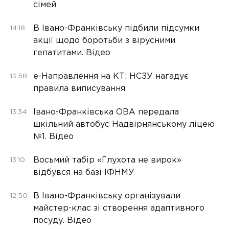
сімей
В Івано-Франківську підбили підсумки
14:18
акції щодо боротьби з вірусними
гепатитами. Відео
е-Направлення на КТ: НСЗУ нагадує
13:58
правила виписування
Івано-Франківська ОВА передала
13:34
шкільний автобус Надвірнянському ліцею
№1. Відео
Восьмий табір «Глухота не вирок»
13:10
відбувся на базі ІФНМУ
В Івано-Франківську організували
12:50
майстер-клас зі створення адаптивного
посуду. Відео