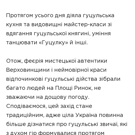
Протягом усього дня діяла гуцульська
кухня та видовищні майстер-класи зі
вдягання гуцульської княгині, уміння
танцювати «Гуцулку» й інші.
Отож, феєрія мистецької автентики
Верховинщини і неймовірної краси
відпочинкові гуцульські дійства зібрали
багато людей на Площі Ринок, не
зважаючи на дощову погоду.
Сподіваємося, цей захід стане
традиційним, адже ціла Україна повинна
більше дізнатися про гуцульські звичаї, які
з духом гір формувалися протягом