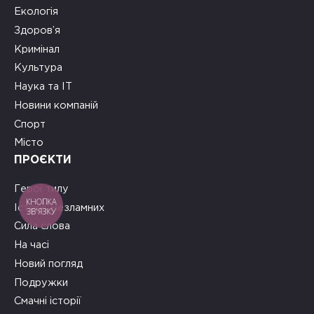
Екологія
Здоров’я
Кримінал
Культура
Наука та ІТ
Новини компаній
Спорт
Місто
ПРОЄКТИ
Герої тилу
КНОПКА
Історії Незламних
ЗВ'ЯЗКУ
Сила слова
На часі
Новий погляд
Подружки
Смачні історії