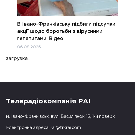
В Івано-Франківську підбили підсумки
акції щодо боротьби з вірусними
гепатитами. Відео
06.08.2026
загрузка...
Телерадіокомпанія РАІ
м. Івано-Франківськ, вул. Василіянок 15, 1-й поверх
Електронна адреса:
rai@trkrai.com