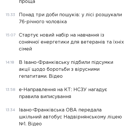
проща
Понад три доби пошуків: у лісі розшукали
15:33
76-річного чоловіка
Стартує новий набір на навчання із
15:07
сонячної енергетики для ветеранів та їхніх
сімей
В Івано-Франківську підбили підсумки
14:18
акції щодо боротьби з вірусними
гепатитами. Відео
е-Направлення на КТ: НСЗУ нагадує
13:58
правила виписування
Івано-Франківська ОВА передала
13:34
шкільний автобус Надвірнянському ліцею
№1. Відео