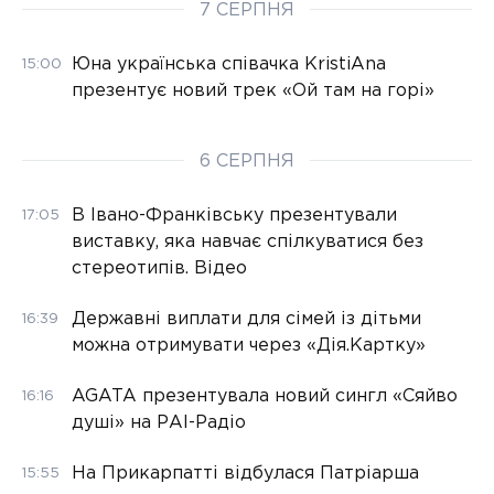
7 СЕРПНЯ
Юна українська співачка KristiAna
15:00
презентує новий трек «Ой там на горі»
6 СЕРПНЯ
В Івано-Франківську презентували
17:05
виставку, яка навчає спілкуватися без
стереотипів. Відео
Державні виплати для сімей із дітьми
16:39
можна отримувати через «Дія.Картку»
AGATA презентувала новий сингл «Сяйво
16:16
душі» на РАІ-Радіо
На Прикарпатті відбулася Патріарша
15:55