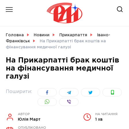
Skip
to
content
НОВИНИ
Головна
Новини
Прикарпаття
Івано-
Франківськ
На Прикарпатті брак коштів на
СВІТ
фінансування медичної галузі
На Прикарпатті брак коштів
на фінансування медичної
галузі
УКРАЇНА
Поширити:
АВТОР
НА ЧИТАННЯ
Юлія Март
1 хв
ОПУБЛІКОВАНО