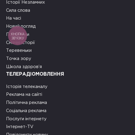
Історії Незламних
Сила слова
На часі
Новий погляд
КНОПКА
Подружки
ЗВ'ЯЗКУ
Смачні історії
Теревеньки
Точка зору
Школа здоров’я
ТЕЛЕРАДІОМОВЛЕННЯ
Історія телеканалу
Реклама на сайті
Політична реклама
Соціальна реклама
Послуги інтернету
Інтернет-TV
Повідомити новину