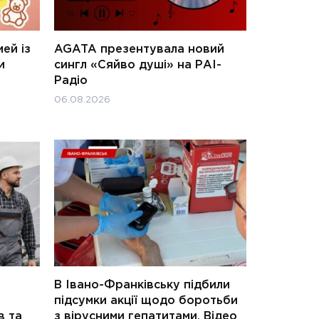
ей із
AGATA презентувала новий
и
сингл «Сяйво душі» на РАІ-
Радіо
06.08.2026
В Івано-Франківську підбили
підсумки акції щодо боротьби
в та
з вірусними гепатитами. Відео