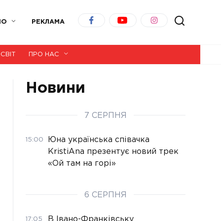
ІО
РЕКЛАМА
СВІТ
ПРО НАС
Новини
7 СЕРПНЯ
Юна українська співачка
15:00
KristiAna презентує новий трек
«Ой там на горі»
6 СЕРПНЯ
В Івано-Франківську
17:05