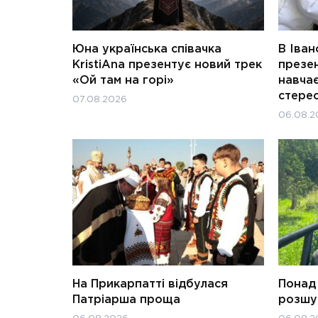
Юна українська співачка
В Іван
KristiAna презентує новий трек
презен
«Ой там на горі»
навчає
стерео
07.08.2026
06.08.2
На Прикарпатті відбулася
Понад 
Патріарша проща
розшук