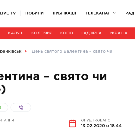
LIVE TV
НОВИНИ
ПУБЛІКАЦІЇ
ТЕЛЕКАНАЛ
РАД
А
КАЛУШ
КОЛОМИЯ
КОСІВ
НАДВІРНА
УКРАЇНА
ранківськ
День святого Валентина – свято чи
ентина – свято чи
)
ИТАННЯ
ОПУБЛІКОВАНО
13.02.2020 о 18:44