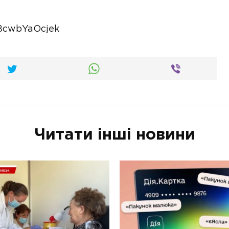
BcwbYaOcjek
Читати інші новини