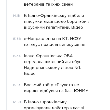
ветеранів та їхніх сімей
В Івано-Франківську підбили
14:18
підсумки акції щодо боротьби з
вірусними гепатитами. Відео
е-Направлення на КТ: НСЗУ
13:58
нагадує правила виписування
Івано-Франківська ОВА
13:34
передала шкільний автобус
Надвірнянському ліцею №1.
Відео
Восьмий табір «Глухота не
13:10
вирок» відбувся на базі ІФНМУ
В Івано-Франківську
12:50
організували майстер-клас зі