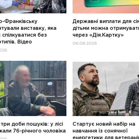
о-Франківську
Державні виплати для сім
тували виставку, яка
дітьми можна отримуват
 спілкуватися без
через «Дія.Картку»
типів. Відео
06.08.2026
026
три доби пошуків: у лісі
Стартує новий набір на
али 76-річного чоловіка
навчання із сонячної
енергетики для ветерані