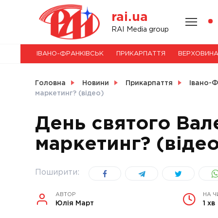
Skip
rai.ua
to
content
НОВИНИ
RAI Media group
ІВАНО-ФРАНКІВСЬК
ПРИКАРПАТТЯ
ВЕРХОВИН
СВІТ
Головна
Новини
Прикарпаття
Івано-Ф
маркетинг? (відео)
День святого Вал
УКРАЇНА
маркетинг? (відео
Поширити:
АВТОР
НА Ч
Юлія Март
1 хв