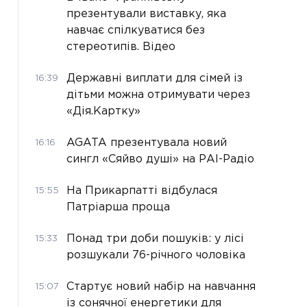
презентували виставку, яка
навчає спілкуватися без
стереотипів. Відео
Державні виплати для сімей із
16:39
дітьми можна отримувати через
«Дія.Картку»
AGATA презентувала новий
16:16
сингл «Сяйво душі» на РАІ-Радіо
На Прикарпатті відбулася
15:55
Патріарша проща
Понад три доби пошуків: у лісі
15:33
розшукали 76-річного чоловіка
Стартує новий набір на навчання
15:07
із сонячної енергетики для