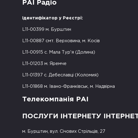
РАІ Радіо
Ідентифікатор у Реєстрі:
L11-00399 м. Бурштин
L11-00887 смт. Верховина, м. Косів
L11-00915 с. Мала Тур'я (Долина)
L11-01203 м. Яремче
L11-01397 с. Дебеславці (Коломия)
L11-01868 м. Івано-Франківськ, м. Надвірна
Телекомпанія РАІ
ПОСЛУГИ ІНТЕРНЕТУ ІНТЕРНЕ
м. Бурштин, вул. Січових Стрільців, 27