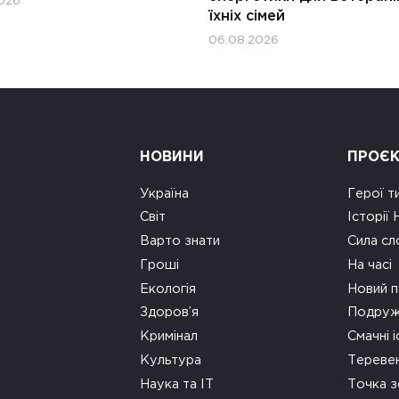
026
їхніх сімей
06.08.2026
НОВИНИ
ПРОЄ
Україна
Герої т
Світ
Історії
Варто знати
Сила сл
Гроші
На часі
Екологія
Новий п
Здоров’я
Подруж
Кримінал
Смачні і
Культура
Тереве
Наука та ІТ
Точка 