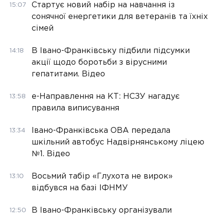
Стартує новий набір на навчання із
15:07
сонячної енергетики для ветеранів та їхніх
сімей
В Івано-Франківську підбили підсумки
14:18
акції щодо боротьби з вірусними
гепатитами. Відео
е-Направлення на КТ: НСЗУ нагадує
13:58
правила виписування
Івано-Франківська ОВА передала
13:34
шкільний автобус Надвірнянському ліцею
№1. Відео
Восьмий табір «Глухота не вирок»
13:10
відбувся на базі ІФНМУ
В Івано-Франківську організували
12:50