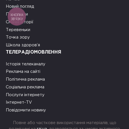
Новий погляд
Подружки
КНОПКА
ЗВ'ЯЗКУ
Смачні історії
Теревеньки
Точка зору
Школа здоров’я
ТЕЛЕРАДІОМОВЛЕННЯ
Історія телеканалу
Реклама на сайті
Політична реклама
Соціальна реклама
Послуги інтернету
Інтернет-TV
Повідомити новину
Повне або часткове використання матеріалів, що
розміщені на
rai.ua
, дозволяється за умови активного