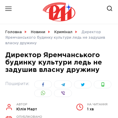
Skip
to
content
НОВИНИ
Головна
Новини
Кримінал
Директор
Яремчанського будинку культури ледь не задушив
СВІТ
власну дружину
Директор Яремчанського
будинку культури ледь не
задушив власну дружину
УКРАЇНА
Поширити:
АВТОР
НА ЧИТАННЯ
Юлія Март
1 хв
ОПУБЛІКОВАНО