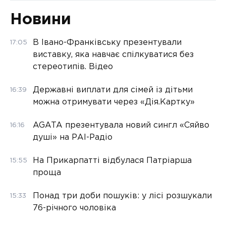
Новини
В Івано-Франківську презентували
17:05
виставку, яка навчає спілкуватися без
стереотипів. Відео
Державні виплати для сімей із дітьми
16:39
можна отримувати через «Дія.Картку»
AGATA презентувала новий сингл «Сяйво
16:16
душі» на РАІ-Радіо
На Прикарпатті відбулася Патріарша
15:55
проща
Понад три доби пошуків: у лісі розшукали
15:33
76-річного чоловіка