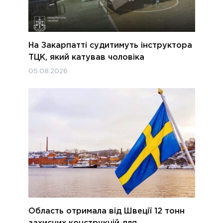
На Закарпатті судитимуть інструктора
ТЦК, який катував чоловіка
05.08.2026
Область отримала від Швеції 12 тонн