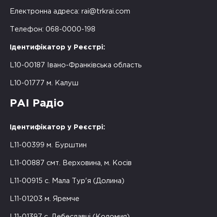
Електронна адреса:
rai@trkrai.com
Телефон: 068-0000-198
Ідентифікатор у Реєстрі:
L10-00187 Івано-Франківська область
L10-01777 м. Калуш
РАІ Радіо
Ідентифікатор у Реєстрі:
L11-00399 м. Бурштин
L11-00887 смт. Верховина, м. Косів
L11-00915 с. Мала Тур'я (Долина)
L11-01203 м. Яремче
L11-01397 с. Дебеславці (Коломия)