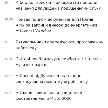
Кіберполіцейські Прикарпаття провели
16:11
навчання для людей з порушеннями слуху
Триває прийом документів для Премії
15:55
КМУ за вагомий внесок до енергетичної
стійкості України
Рятувальники попереджають про пожежну
15:31
небезпеку
Світові лейбли хочуть прибрати ШІ-пісні з
15:00
музичних чартів
У Косові відбувся семінар щодо
14:39
фінансування розвитку агробізнесу
У Львові завершився триденний
14:14
фестиваль Faine Misto 2026