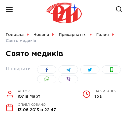
Skip
to
content
НОВИНИ
Головна
Новини
Прикарпаття
Галич
Свято медиків
СВІТ
Свято медиків
Поширити:
УКРАЇНА
АВТОР
НА ЧИТАННЯ
Юлія Март
1 хв
ОПУБЛІКОВАНО
13.06.2013 о 22:47