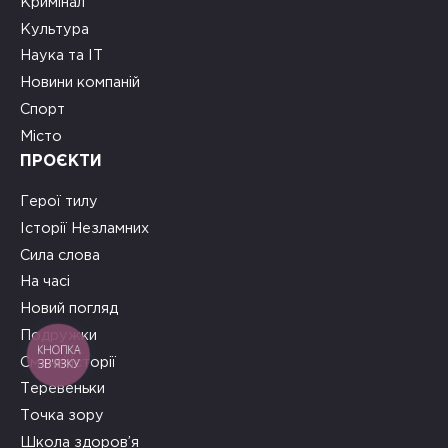
Кримінал
Культура
Наука та ІТ
Новини компаній
Спорт
Місто
ПРОЄКТИ
Герої тилу
Історії Незламних
Сила слова
На часі
Новий погляд
Подружки
КНОПКА
ЗВ'ЯЗКУ
Смачні історії
Теревеньки
Точка зору
Школа здоров’я