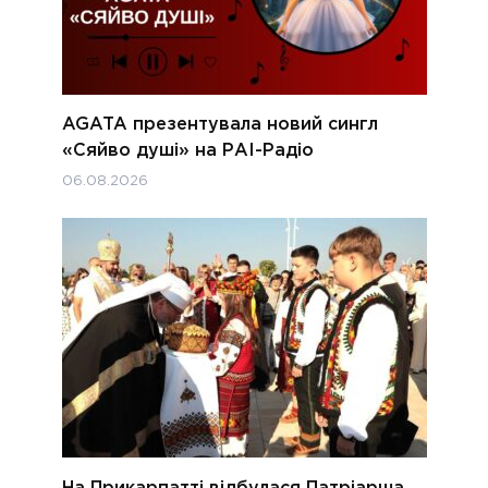
AGATA презентувала новий сингл
«Сяйво душі» на РАІ-Радіо
06.08.2026
На Прикарпатті відбулася Патріарша