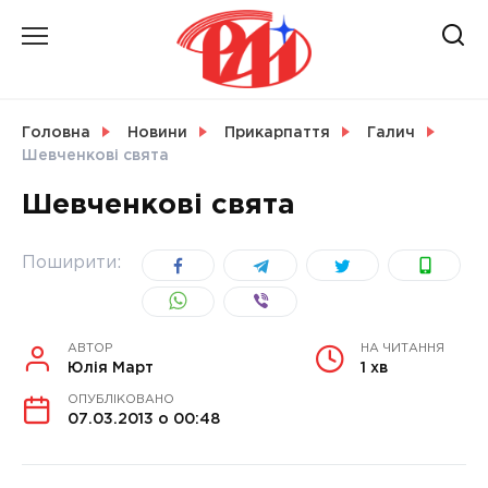
Skip
to
content
НОВИНИ
Головна
Новини
Прикарпаття
Галич
Шевченкові свята
СВІТ
Шевченкові свята
Поширити:
УКРАЇНА
АВТОР
НА ЧИТАННЯ
Юлія Март
1 хв
ОПУБЛІКОВАНО
07.03.2013 о 00:48