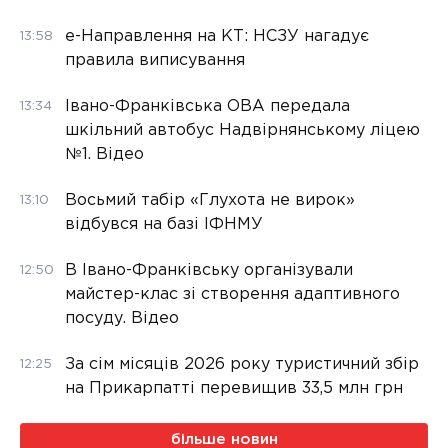
е-Направлення на КТ: НСЗУ нагадує
13:58
правила виписування
Івано-Франківська ОВА передала
13:34
шкільний автобус Надвірнянському ліцею
№1. Відео
Восьмий табір «Глухота не вирок»
13:10
відбувся на базі ІФНМУ
В Івано-Франківську організували
12:50
майстер-клас зі створення адаптивного
посуду. Відео
За сім місяців 2026 року туристичний збір
12:25
на Прикарпатті перевищив 33,5 млн грн
більше новин