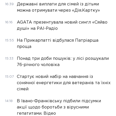
Державні виплати для сімей із дітьми
16:39
можна отримувати через «Дія.Картку»
AGATA презентувала новий сингл «Сяйво
16:16
душі» на РАІ-Радіо
На Прикарпатті відбулася Патріарша
15:55
проща
Понад три доби пошуків: у лісі розшукали
15:33
76-річного чоловіка
Стартує новий набір на навчання із
15:07
сонячної енергетики для ветеранів та їхніх
сімей
В Івано-Франківську підбили підсумки
14:18
акції щодо боротьби з вірусними
гепатитами. Відео